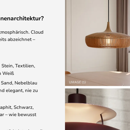
nnenarchitektur?
tmosphärisch. Cloud
eits abzeichnet –
tein, Textilien,
en Weiß
 Sand, Nebelblau
d elegant, nie zu
aphit, Schwarz,
ar – wie bewusst