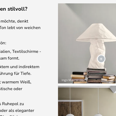
n stilvoll?
 möchte, denkt
 Ton lebt von weichen
hön:
alien, Textilschirme -
sam formt.
ktem und indirektem
hrung für Tiefe.
t warmem Weiß,
stische oder
s Ruhepol zu
oder als eleganter