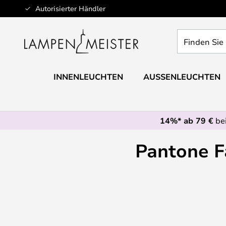
Zum
Autorisierter Händler
Inhalt
springen
Finden
Sie
Ihre
Leuchte...
INNENLEUCHTEN
AUSSENLEUCHTEN
14%* ab 79 €
bei
Pantone F