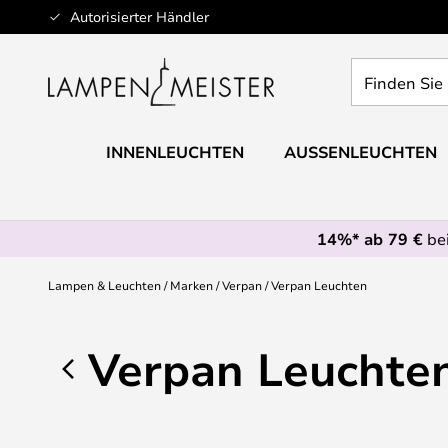
Zum
Autorisierter Händler
Inhalt
springen
Finden
Sie
Ihre
Leuchte...
INNENLEUCHTEN
AUSSENLEUCHTEN
14%* ab 79 €
bei
Lampen & Leuchten
Marken
Verpan
Verpan Leuchten
Verpan Leuchte