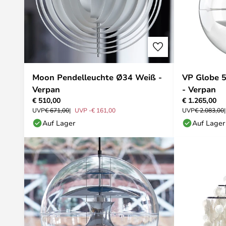
Moon Pendelleuchte Ø34 Weiß -
VP Globe 5
Verpan
- Verpan
€ 510,00
€ 1.265,00
UVP
€ 671,00
UVP -€ 161,00
UVP
€ 2.083,00
Auf Lager
Auf Lager