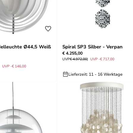
elleuchte Ø44,5 Weiß
Spiral SP3 Silber - Verpan
€ 4.255,00
UVP
€ 4.972,00
UVP -€ 717,00
UVP -€ 146,00
Lieferzeit: 11 - 16 Werktage