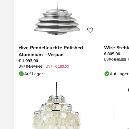
Hive Pendelleuchte Polished
Wire Stehl
€ 805,00
Aluminium - Verpan
UVP
€ 940,00
€ 1.093,00
UVP
€ 1.276,00
UVP -€ 183,00
Auf Lager
Auf Lager