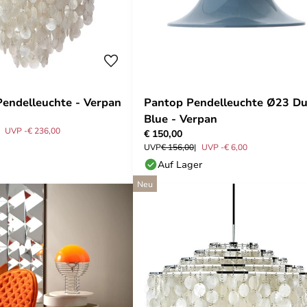
endelleuchte - Verpan
Pantop Pendelleuchte Ø23 Du
Blue - Verpan
UVP -€ 236,00
€ 150,00
UVP
€ 156,00
UVP -€ 6,00
Auf Lager
Neu