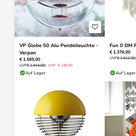
VP Globe 50 Alu Pendelleuchte -
Fun 0 DM P
€ 1.376,00
Verpan
UVP
€ 1.612,00
€ 1.565,00
UVP
€ 1.814,00
UVP -€ 249,00
Auf Lager
Auf Lager