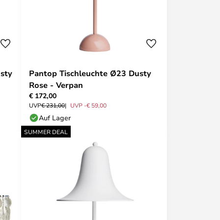
sty
Pantop Tischleuchte Ø23 Dusty
Rose - Verpan
€ 172,00
UVP
€ 231,00
UVP -€ 59,00
Auf Lager
SUMMER DEAL