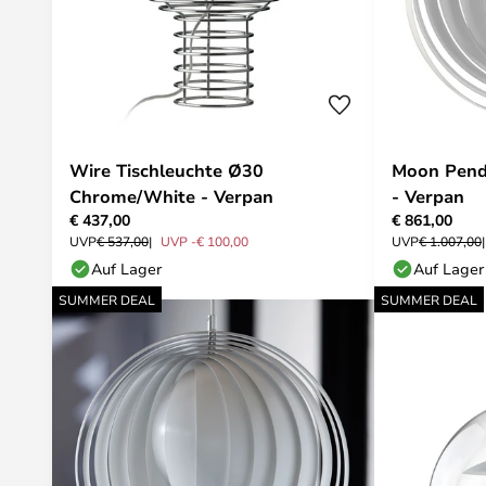
Wire Tischleuchte Ø30
Moon Pend
Chrome/White - Verpan
- Verpan
€ 437,00
€ 861,00
UVP
€ 537,00
UVP -€ 100,00
UVP
€ 1.007,00
Auf Lager
Auf Lager
SUMMER DEAL
SUMMER DEAL