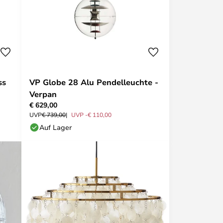
ss
VP Globe 28 Alu Pendelleuchte -
Verpan
€ 629,00
UVP
€ 739,00
UVP -€ 110,00
Auf Lager