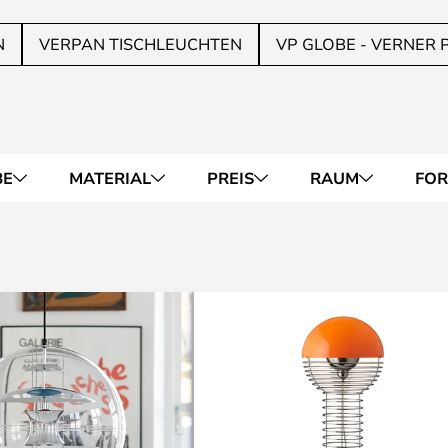
N
VERPAN TISCHLEUCHTEN
VP GLOBE - VERNER
BE
MATERIAL
PREIS
RAUM
FO