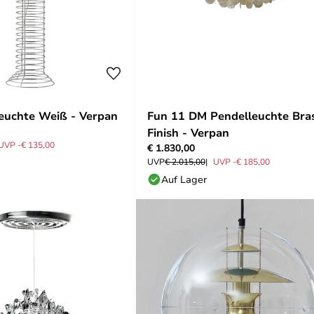
euchte Weiß - Verpan
Fun 11 DM Pendelleuchte Bra
Finish - Verpan
UVP -€ 135,00
€ 1.830,00
UVP
€ 2.015,00
UVP -€ 185,00
Auf Lager