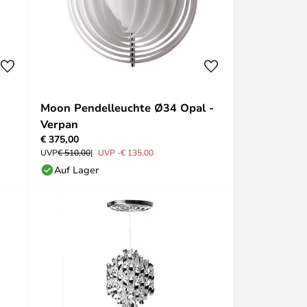
Moon Pendelleuchte Ø34 Opal -
Verpan
€ 375,00
UVP
€ 510,00
UVP -€ 135,00
Auf Lager