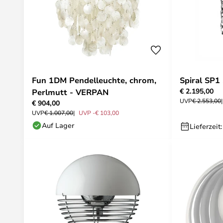
Fun 1DM Pendelleuchte, chrom,
Spiral SP1 
€ 2.195,00
Perlmutt - VERPAN
UVP
€ 2.553,00
€ 904,00
UVP
€ 1.007,00
UVP -€ 103,00
Auf Lager
Lieferzeit