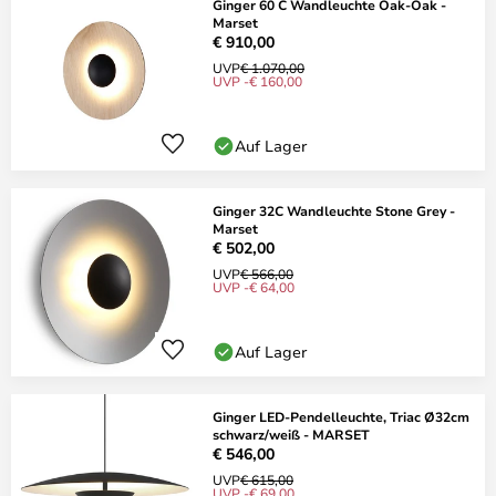
Ginger 60 C Wandleuchte Oak-Oak -
Marset
€ 910,00
UVP
€ 1.070,00
UVP -€ 160,00
Auf Lager
Ginger 32C Wandleuchte Stone Grey -
Marset
€ 502,00
UVP
€ 566,00
UVP -€ 64,00
Auf Lager
Ginger LED-Pendelleuchte, Triac Ø32cm
schwarz/weiß - MARSET
€ 546,00
UVP
€ 615,00
UVP -€ 69,00