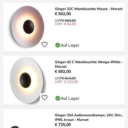
Ginger 32C Wandleuchte Mauve - Marset
€ 502,00
UVP
€ 566,00
UVP -€ 64,00
Auf Lager
Ginger 42 C Wandleuchte Wenge-White -
Marset
€ 692,00
UVP
€ 814,00
UVP -€ 122,00
Auf Lager
Ginger 20A Außenwandlampe, 24V, Dim.,
IP65, braun - Marset
€ 725,00