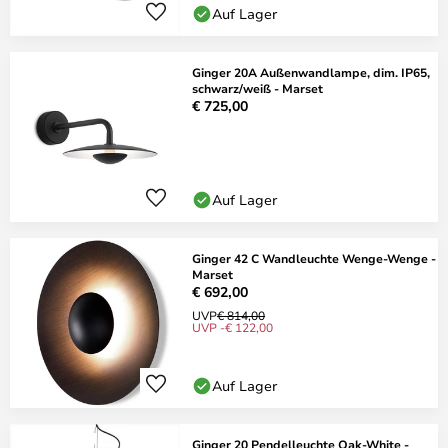
Auf Lager
Ginger 20A Außenwandlampe, dim. IP65,
schwarz/weiß - Marset
€ 725,00
Auf Lager
Ginger 42 C Wandleuchte Wenge-Wenge -
Marset
€ 692,00
UVP
€ 814,00
UVP -€ 122,00
Auf Lager
Ginger 20 Pendelleuchte Oak-White -