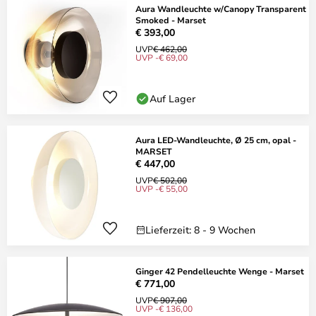
Aura Wandleuchte w/Canopy Transparent
Smoked - Marset
€ 393,00
UVP
€ 462,00
UVP -€ 69,00
Auf Lager
Aura LED-Wandleuchte, Ø 25 cm, opal -
MARSET
€ 447,00
UVP
€ 502,00
UVP -€ 55,00
Lieferzeit: 8 - 9 Wochen
Ginger 42 Pendelleuchte Wenge - Marset
€ 771,00
UVP
€ 907,00
UVP -€ 136,00