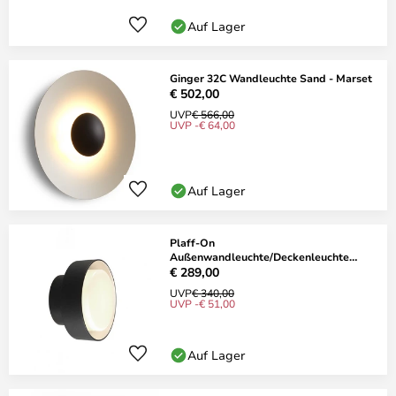
Auf Lager
Ginger 32C Wandleuchte Sand - Marset
€ 502,00
UVP
€ 566,00
UVP -€ 64,00
Auf Lager
Plaff-On
Außenwandleuchte/Deckenleuchte
Schwarz - Marset
€ 289,00
UVP
€ 340,00
UVP -€ 51,00
Auf Lager