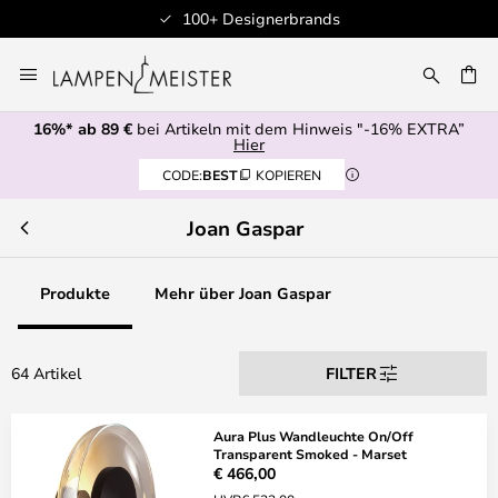
Professioneller Kundenservice
Zum
Inhalt
E
springen
16%* ab 89 €
bei Artikeln mit dem Hinweis "-16% EXTRA”
Hier
CODE:
BEST
KOPIEREN
Joan Gaspar
Produkte
Mehr über Joan Gaspar
64 Artikel
FILTER
Aura Plus Wandleuchte On/Off
Transparent Smoked - Marset
€ 466,00