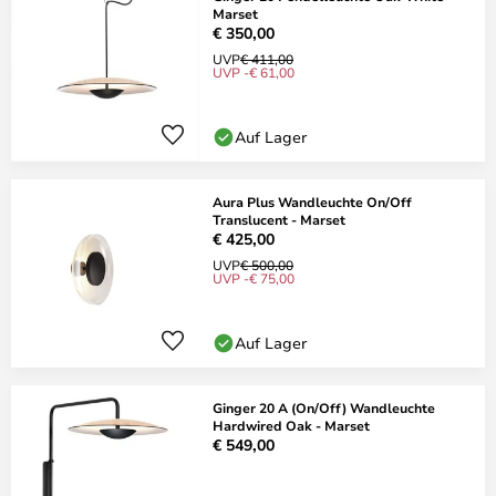
Marset
€ 350,00
UVP
€ 411,00
UVP -€ 61,00
Auf Lager
Aura Plus Wandleuchte On/Off
Translucent - Marset
€ 425,00
UVP
€ 500,00
UVP -€ 75,00
Auf Lager
Ginger 20 A (On/Off) Wandleuchte
Hardwired Oak - Marset
€ 549,00