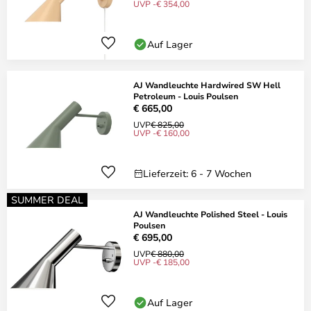
UVP -€ 354,00
Auf Lager
AJ Wandleuchte Hardwired SW Hell
Petroleum - Louis Poulsen
€ 665,00
UVP
€ 825,00
UVP -€ 160,00
Lieferzeit: 6 - 7 Wochen
SUMMER DEAL
AJ Wandleuchte Polished Steel - Louis
Poulsen
€ 695,00
UVP
€ 880,00
UVP -€ 185,00
Auf Lager