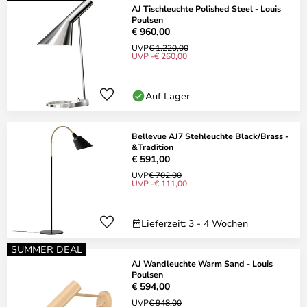
AJ Tischleuchte Polished Steel - Louis
Poulsen
€ 960,00
UVP
€ 1.220,00
UVP -€ 260,00
Auf Lager
Bellevue AJ7 Stehleuchte Black/Brass -
&Tradition
€ 591,00
UVP
€ 702,00
UVP -€ 111,00
Lieferzeit: 3 - 4 Wochen
SUMMER DEAL
AJ Wandleuchte Warm Sand - Louis
Poulsen
€ 594,00
UVP
€ 948,00