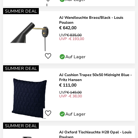
SUMMER DEAL
AJ Wandleuchte Brass/Black - Louis
Poulsen
€ 642,00
UVP
€ 835,00
UVP -€ 193,00
Auf Lager
SUMMER DEAL
AJ Cushion Trapez 50x50 Midnight Blue -
Fritz Hansen
€ 111,00
UVP
€ 149,00
UVP -€ 38,00
Auf Lager
SUMMER DEAL
AJ Oxford Tischleuchte H28 Opal - Louis
Poulsen