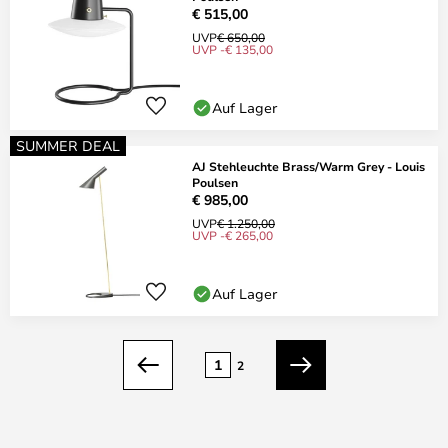
€ 515,00
UVP
€ 650,00
UVP -€ 135,00
Auf Lager
SUMMER DEAL
AJ Stehleuchte Brass/Warm Grey - Louis
Poulsen
€ 985,00
UVP
€ 1.250,00
UVP -€ 265,00
Auf Lager
Seite
1
2
Zurück
Weiter