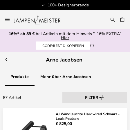
brands
Professioneller Kundens
Zum
Inhalt
E
springen
16%* ab 89 €
bei Artikeln mit dem Hinweis "-16% EXTRA”
Hier
CODE:
BEST
KOPIEREN
Arne Jacobsen
Produkte
Mehr über Arne Jacobsen
87 Artikel
FILTER
AJ Wandleuchte Hardwired Schwarz -
Louis Poulsen
€ 825,00