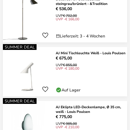
steingrau/brüniert - &Tradition
€ 536,00
UVP
€ 702,00
UVP -€ 166,00
Lieferzeit: 3 - 4 Wochen
SUMMER DEAL
AJ Mini Tischleuchte Weiß - Louis Poulsen
€ 675,00
UVP
€ 855,00
UVP -€ 180,00
Auf Lager
SUMMER DEAL
AJ Eklipta LED-Deckenlampe, Ø 35 cm,
weiß - Louis Poulsen
€ 775,00
UVP
€ 985,00
UVP -€ 210,00