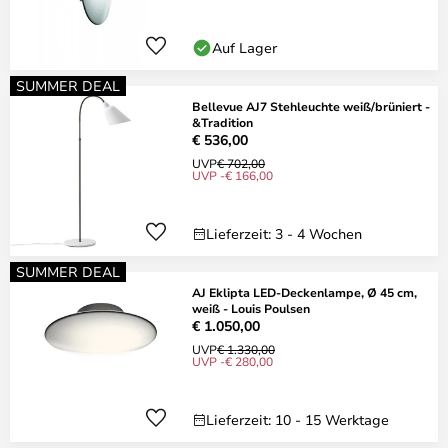
Auf Lager
SUMMER DEAL
Bellevue AJ7 Stehleuchte weiß/brüniert -
&Tradition
€ 536,00
UVP
€ 702,00
UVP -€ 166,00
Lieferzeit: 3 - 4 Wochen
SUMMER DEAL
AJ Eklipta LED-Deckenlampe, Ø 45 cm,
weiß - Louis Poulsen
€ 1.050,00
UVP
€ 1.330,00
UVP -€ 280,00
Lieferzeit: 10 - 15 Werktage