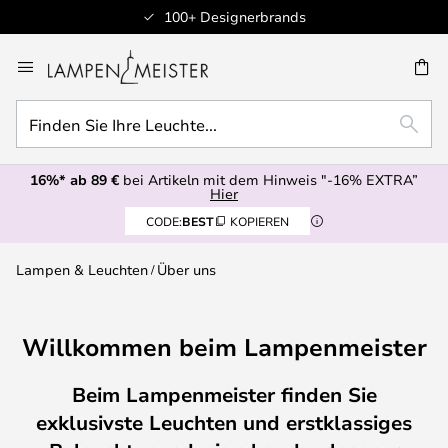
100+ Designerbrands
Zum
Inhalt
E
springen
Finden
SUCH
Sie
Ihre
16%* ab 89 €
bei Artikeln mit dem Hinweis "-16% EXTRA”
Leuchte...
Hier
CODE:
BEST
KOPIEREN
Lampen & Leuchten
Über uns
Willkommen beim Lampenmeister
Beim Lampenmeister finden Sie
exklusivste Leuchten und erstklassiges