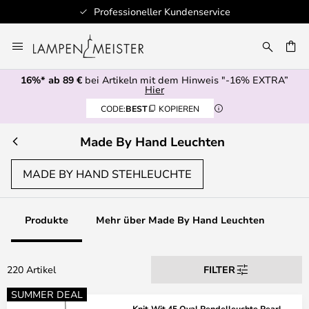
Professioneller Kundenservice
Zum
Inhalt
E
springen
16%* ab 89 €
bei Artikeln mit dem Hinweis "-16% EXTRA”
Hier
CODE:
BEST
KOPIEREN
Made By Hand Leuchten
MADE BY HAND STEHLEUCHTE
Produkte
Mehr über Made By Hand Leuchten
220 Artikel
FILTER
SUMMER DEAL
Knit-Wit 45 Oval Pendelleuchte Pearl