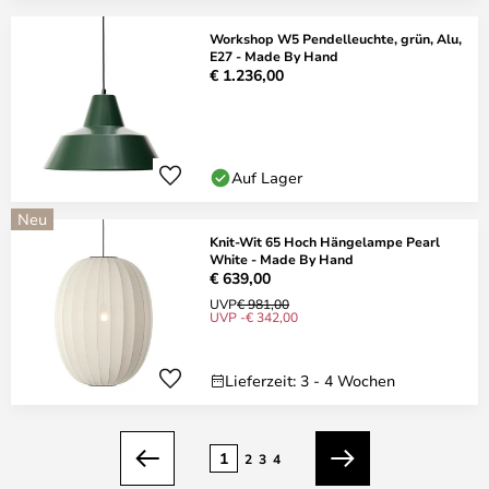
Workshop W5 Pendelleuchte, grün, Alu,
E27 - Made By Hand
€ 1.236,00
Auf Lager
Neu
Knit-Wit 65 Hoch Hängelampe Pearl
White - Made By Hand
€ 639,00
UVP
€ 981,00
UVP -€ 342,00
Lieferzeit: 3 - 4 Wochen
Seite
1
2
3
4
Zurück
Weiter