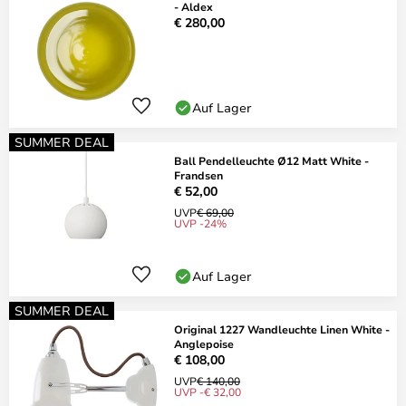
- Aldex
€ 280,00
Auf Lager
SUMMER DEAL
Ball Pendelleuchte Ø12 Matt White -
Frandsen
€ 52,00
UVP
€ 69,00
UVP -24%
Auf Lager
SUMMER DEAL
Original 1227 Wandleuchte Linen White -
Anglepoise
€ 108,00
UVP
€ 140,00
UVP -€ 32,00