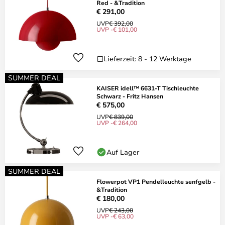
Red - &Tradition
€ 291,00
UVP
€ 392,00
UVP -€ 101,00
Lieferzeit: 8 - 12 Werktage
SUMMER DEAL
KAISER idell™ 6631-T Tischleuchte
Schwarz - Fritz Hansen
€ 575,00
UVP
€ 839,00
UVP -€ 264,00
Auf Lager
SUMMER DEAL
Flowerpot VP1 Pendelleuchte senfgelb -
&Tradition
€ 180,00
UVP
€ 243,00
UVP -€ 63,00