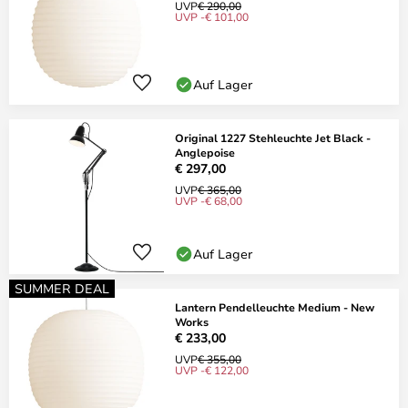
UVP
€ 290,00
UVP -€ 101,00
Auf Lager
Original 1227 Stehleuchte Jet Black -
Anglepoise
€ 297,00
UVP
€ 365,00
UVP -€ 68,00
Auf Lager
SUMMER DEAL
Lantern Pendelleuchte Medium - New
Works
€ 233,00
UVP
€ 355,00
UVP -€ 122,00