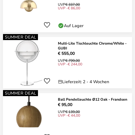
UVP
€ 337,00
UVP -€ 86,00
Auf Lager
SUMMER DEAL
Multi-Lite Tischleuchte Chrome/White -
GUBI
€ 555,00
UVP
€ 799,00
UVP -€ 244,00
Lieferzeit: 2 - 4 Wochen
SUMMER DEAL
Ball Pendelleuchte Ø12 Oak - Frandsen
€ 95,00
UVP
€ 139,00
UVP -€ 44,00