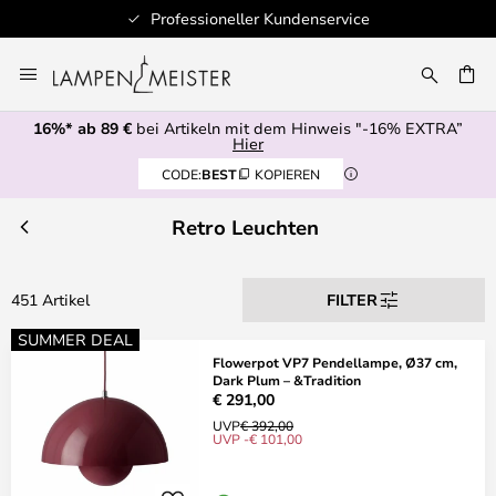
Professioneller Kundenservice
Zum
Inhalt
E
springen
16%* ab 89 €
bei Artikeln mit dem Hinweis "-16% EXTRA”
Hier
CODE:
BEST
KOPIEREN
Retro Leuchten
451 Artikel
FILTER
SUMMER DEAL
Flowerpot VP7 Pendellampe, Ø37 cm,
Dark Plum – &Tradition
€ 291,00
UVP
€ 392,00
UVP -€ 101,00