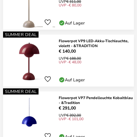
UVP
€ 311,00
UVP -€ 80,00
Auf Lager
SUMMER DEAL
Flowerpot VP9 LED-Akku-Tischleuchte,
violett - &TRADITION
€ 140,00
UVP
€ 188,00
UVP -€ 48,00
Auf Lager
SUMMER DEAL
Flowerpot VP7 Pendelleuchte Kobaltblau
- &Tradition
€ 291,00
UVP
€ 392,00
UVP -€ 101,00
Auf Lager