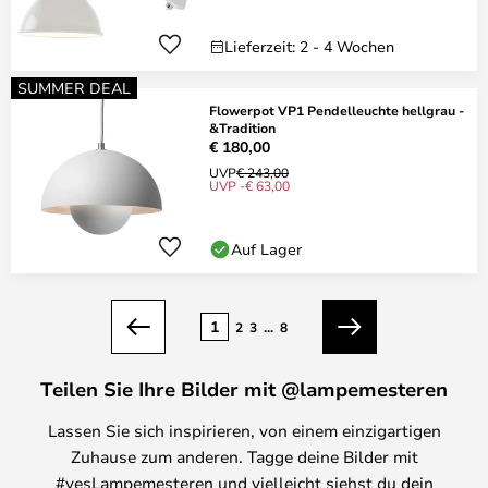
Lieferzeit: 2 - 4 Wochen
SUMMER DEAL
Flowerpot VP1 Pendelleuchte hellgrau -
&Tradition
€ 180,00
UVP
€ 243,00
UVP -€ 63,00
Auf Lager
Seite
1
2
3
...
8
Zurück
Weiter
Teilen Sie Ihre Bilder mit @lampemesteren
Lassen Sie sich inspirieren, von einem einzigartigen
Zuhause zum anderen. Tagge deine Bilder mit
#yesLampemesteren und vielleicht siehst du dein