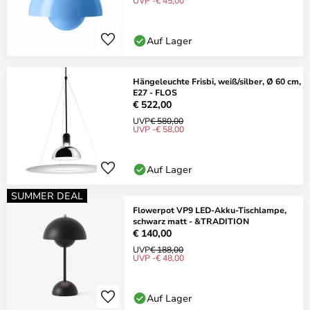
UVP -€ 45,00
Auf Lager
Hängeleuchte Frisbi, weiß/silber, Ø 60 cm,
E27 - FLOS
€ 522,00
UVP
€ 580,00
UVP -€ 58,00
Auf Lager
SUMMER DEAL
Flowerpot VP9 LED-Akku-Tischlampe,
schwarz matt - &TRADITION
€ 140,00
UVP
€ 188,00
UVP -€ 48,00
Auf Lager