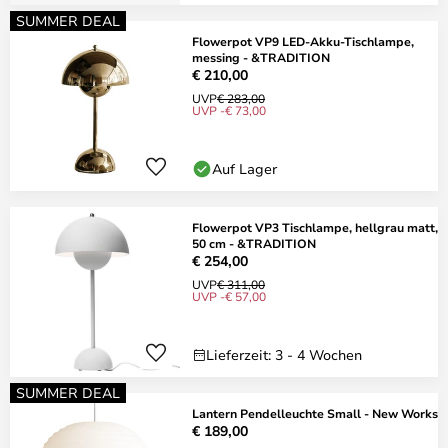
SUMMER DEAL
Flowerpot VP9 LED-Akku-Tischlampe,
messing - &TRADITION
€ 210,00
UVP
€ 283,00
UVP -€ 73,00
Auf Lager
Flowerpot VP3 Tischlampe, hellgrau matt,
50 cm - &TRADITION
€ 254,00
UVP
€ 311,00
UVP -€ 57,00
Lieferzeit: 3 - 4 Wochen
SUMMER DEAL
Lantern Pendelleuchte Small - New Works
€ 189,00