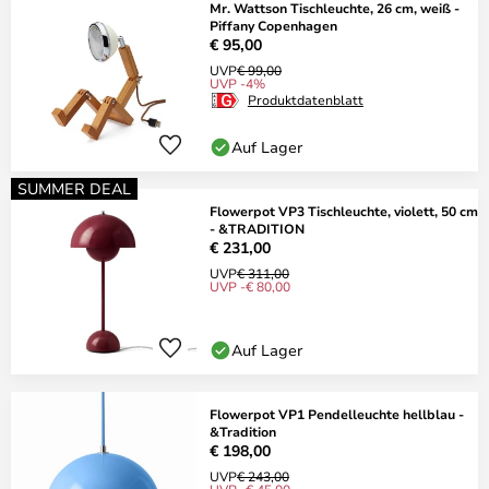
Mr. Wattson Tischleuchte, 26 cm, weiß -
Piffany Copenhagen
€ 95,00
UVP
€ 99,00
UVP -4%
Produktdatenblatt
Auf Lager
SUMMER DEAL
Flowerpot VP3 Tischleuchte, violett, 50 cm
- &TRADITION
€ 231,00
UVP
€ 311,00
UVP -€ 80,00
Auf Lager
Flowerpot VP1 Pendelleuchte hellblau -
&Tradition
€ 198,00
UVP
€ 243,00