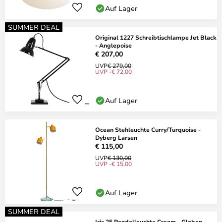
Auf Lager
SUMMER DEAL
Original 1227 Schreibtischlampe Jet Black
- Anglepoise
€ 207,00
UVP
€ 279,00
UVP -€ 72,00
Auf Lager
Ocean Stehleuchte Curry/Turquoise -
Dyberg Larsen
€ 115,00
UVP
€ 130,00
UVP -€ 15,00
Auf Lager
SUMMER DEAL
Iris 25 Pendelleuchte Cream - Globen