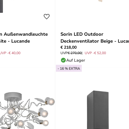
n Außenwandleuchte
Sorin LED Outdoor
ite - Lucande
Deckenventilator Beige - Luc
€ 218,00
UVP -€ 40,00
UVP
€ 270,00
UVP -€ 52,00
Auf Lager
- 16 % EXTRA