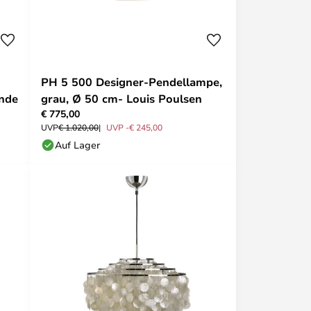
PH 5 500 Designer-Pendellampe,
ande
grau, Ø 50 cm- Louis Poulsen
€ 775,00
UVP
€ 1.020,00
UVP -€ 245,00
Auf Lager