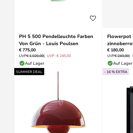
PH 5 500 Pendelleuchte Farben
Flowerpot
Von Grün - Louis Poulsen
zinnoberro
€ 775,00
€ 180,00
UVP
€ 1.020,00
UVP -€ 245,00
UVP
€ 243,00
Auf Lager
Auf Lager
SUMMER DEAL
- 16 % EXTRA