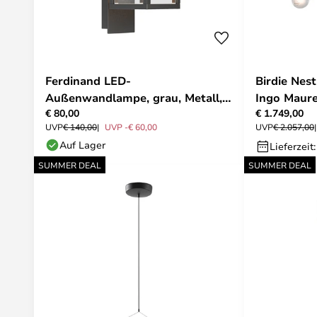
Ferdinand LED-
Birdie Nes
Außenwandlampe, grau, Metall,
Ingo Maur
€ 80,00
€ 1.749,00
38 cm - Lucande
UVP
€ 140,00
UVP -€ 60,00
UVP
€ 2.057,00
Auf Lager
Lieferzeit
SUMMER DEAL
SUMMER DEAL