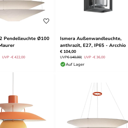
 2 Pendelleuchte Ø100
Ismera Außenwandleuchte,
Maurer
anthrazit, E27, IP65 - Arcchio
€ 104,00
UVP -€ 422,00
UVP
€ 140,00
UVP -€ 36,00
Auf Lager