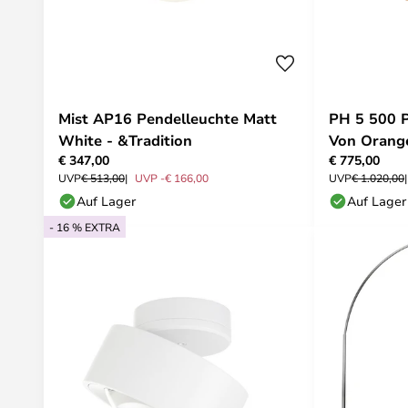
Mist AP16 Pendelleuchte Matt
PH 5 500 P
White - &Tradition
Von Orange
€ 347,00
€ 775,00
UVP
€ 513,00
UVP -€ 166,00
UVP
€ 1.020,00
Auf Lager
Auf Lager
- 16 % EXTRA