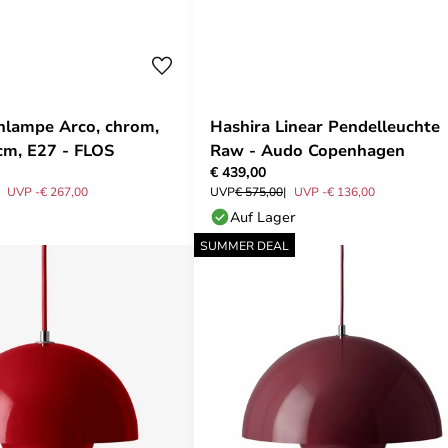
hlampe Arco, chrom,
Hashira Linear Pendelleuchte
cm, E27 - FLOS
Raw - Audo Copenhagen
€ 439,00
UVP -€ 267,00
UVP
€ 575,00
UVP -€ 136,00
Auf Lager
SUMMER DEAL