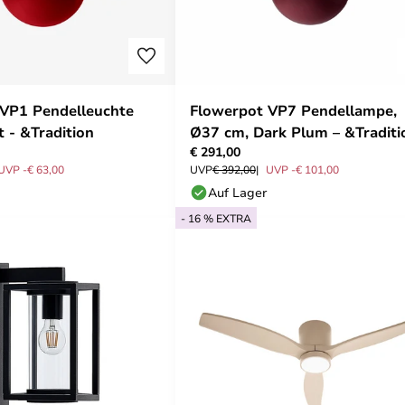
 VP1 Pendelleuchte
Flowerpot VP7 Pendellampe,
t - &Tradition
Ø37 cm, Dark Plum – &Traditi
€ 291,00
UVP -€ 63,00
UVP
€ 392,00
UVP -€ 101,00
Auf Lager
- 16 % EXTRA