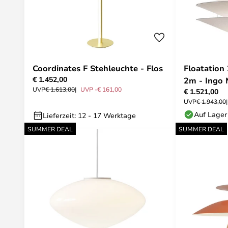
Coordinates F Stehleuchte - Flos
Floatation
€ 1.452,00
2m - Ingo 
UVP
€ 1.613,00
UVP -€ 161,00
€ 1.521,00
UVP
€ 1.943,00
Auf Lager
Lieferzeit: 12 - 17 Werktage
SUMMER DEAL
SUMMER DEAL