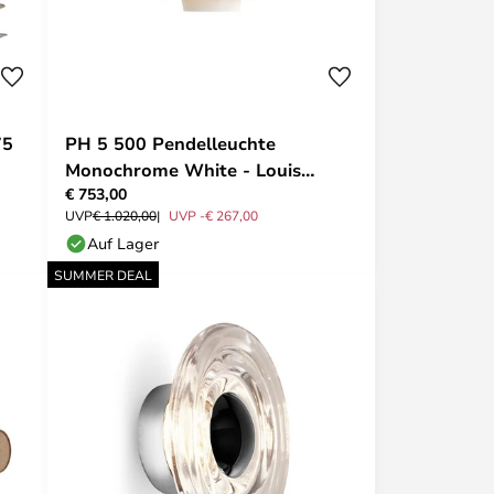
75
PH 5 500 Pendelleuchte
Monochrome White - Louis
€ 753,00
Poulsen
UVP
€ 1.020,00
UVP -€ 267,00
Auf Lager
SUMMER DEAL