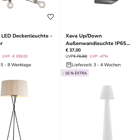
t LED Deckenleuchte -
Xava Up/Down
er
Außenwandleuchte IP65
€ 37,00
Graphite - Lucande
UVP -€ 308,00
UVP
€ 70,00
UVP -47%
: 5 - 8 Werktage
Lieferzeit: 3 - 4 Wochen
- 16 % EXTRA