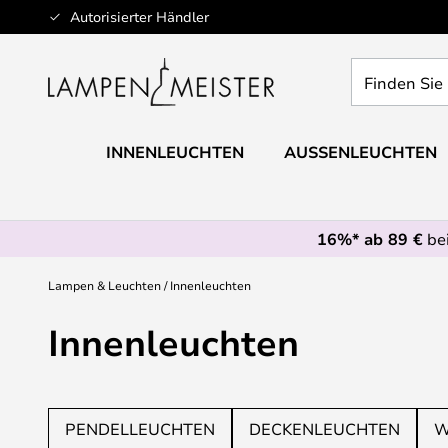
Zum
Autorisierter Händler
Inhalt
springen
Finden
Sie
Ihre
Leuchte...
INNENLEUCHTEN
AUSSENLEUCHTEN
16%* ab 89 €
bei
Lampen & Leuchten
Innenleuchten
Innenleuchten
PENDELLEUCHTEN
DECKENLEUCHTEN
W