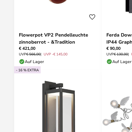
Flowerpot VP2 Pendelleuchte
Ferda Dow
zinnoberrot - &Tradition
IP44 Graph
€ 421,00
€ 90,00
UVP
€ 566,00
UVP -€ 145,00
UVP
€ 130,00
Auf Lager
Auf Lager
- 16 % EXTRA