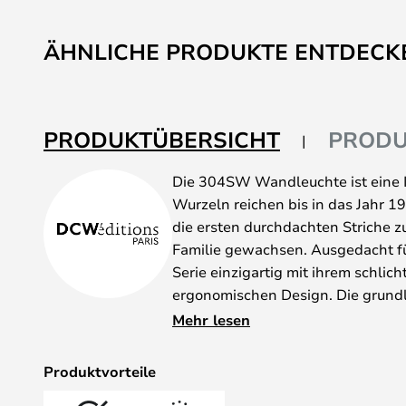
ÄHNLICHE PRODUKTE ENTDECK
PRODUKTÜBERSICHT
PRODU
Die 304SW Wandleuchte ist eine I
Wurzeln reichen bis in das Jahr 1
die ersten durchdachten Striche zu
Familie gewachsen. Ausgedacht fü
Serie einzigartig mit ihrem schlic
ergonomischen Design. Die grund
Schrauben noch Schweißnähte.
Mehr lesen
Die 304 Wandleuchte in Schwarz is
Funktionalismus und Ästhetik und
Produktvorteile
einzelnen Details wie Arme, Körpe