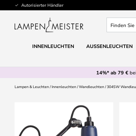
Zum
Autorisierter Händler
Inhalt
springen
Finden
Sie
Ihre
Leuchte...
INNENLEUCHTEN
AUSSENLEUCHTEN
14%* ab 79 €
bei
Lampen & Leuchten
Innenleuchten
Wandleuchten
304SW Wandleuc
Zum
Ende
der
Bildgalerie