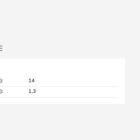
E
):
14
):
1,3