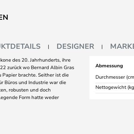
EN
KTDETAILS
DESIGNER
MARK
kone des 20. Jahrhunderts, ihre
Abmessung
922 zurück wo Bernard Albin Gras
 Papier brachte. Seither ist die
Durchmesser (cm
r Büros und Industrie war die
Nettogewicht (kg
hten, robusten und doch
legende Form hatte weder
t der Inbegriff von
 besonders das Design der
r, Beschläge und die