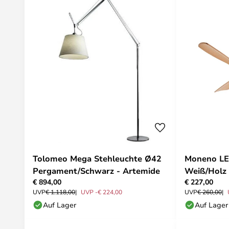
Tolomeo Mega Stehleuchte Ø42
Moneno LE
Pergament/Schwarz - Artemide
Weiß/Holz 
€ 894,00
€ 227,00
UVP
€ 1.118,00
UVP -€ 224,00
UVP
€ 260,00
Auf Lager
Auf Lager