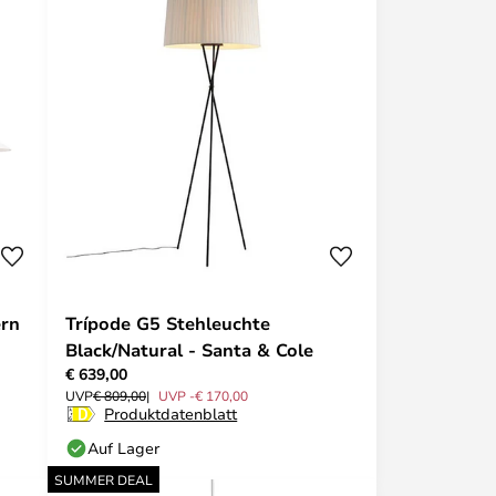
ern
Trípode G5 Stehleuchte
Black/Natural - Santa & Cole
€ 639,00
UVP
€ 809,00
UVP -€ 170,00
Produktdatenblatt
Auf Lager
SUMMER DEAL