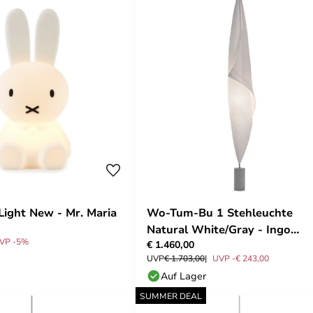
 Light New - Mr. Maria
Wo-Tum-Bu 1 Stehleuchte
Natural White/Gray - Ingo
VP -5%
€ 1.460,00
Maurer
UVP
€ 1.703,00
UVP -€ 243,00
Auf Lager
SUMMER DEAL