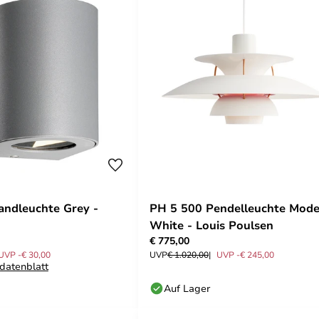
ndleuchte Grey -
PH 5 500 Pendelleuchte Mod
White - Louis Poulsen
€ 775,00
UVP -€ 30,00
UVP
€ 1.020,00
UVP -€ 245,00
datenblatt
Auf Lager