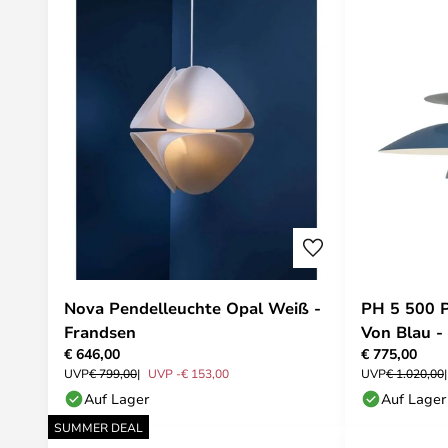
Nova Pendelleuchte Opal Weiß -
PH 5 500 P
Frandsen
Von Blau -
€ 646,00
€ 775,00
UVP
€ 799,00
UVP -€ 153,00
UVP
€ 1.020,00
Auf Lager
Auf Lager
SUMMER DEAL