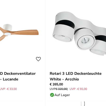
D Deckenventilator
Rotari 3 LED Deckenleuchte
- Lucande
White - Arcchio
€ 265,00
UVP -€ 33,00
UVP
€ 320,00
UVP -€ 55,00
Auf Lager