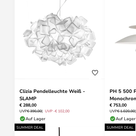
Clizia Pendelleuchte Weiß -
PH 5 500 P
SLAMP
Monochrom
€ 288,00
€ 753,00
Poulsen
UVP
€ 390,00
UVP -€ 102,00
UVP
€ 1.020,00
Auf Lager
Auf Lager
SUMMER DEAL
SUMMER DEAL