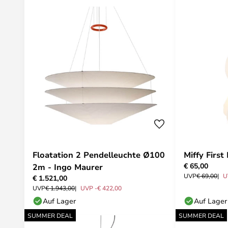
Floatation 2 Pendelleuchte Ø100
Miffy First
€ 65,00
2m - Ingo Maurer
UVP
€ 69,00
U
€ 1.521,00
UVP
€ 1.943,00
UVP -€ 422,00
Auf Lager
Auf Lager
SUMMER DEAL
SUMMER DEAL