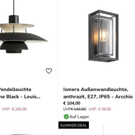
endelleuchte
Ismera Außenwandleuchte,
 Black - Louis
anthrazit, E27, IP65 - Arcchio
€ 104,00
UVP -€ 245,00
UVP
€ 140,00
UVP -€ 36,00
Auf Lager
SUMMER DEAL