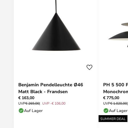
Benjamin Pendelleuchte Ø46
PH 5 500 P
Matt Black - Frandsen
Monochrome
€ 163,00
€ 775,00
Poulsen
UVP
€ 269,00
UVP -€ 106,00
UVP
€ 1.020,00
Auf Lager
Auf Lager
SUMMER DEAL