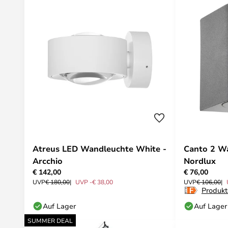
Atreus LED Wandleuchte White -
Canto 2 Wa
Arcchio
Nordlux
€ 142,00
€ 76,00
UVP
€ 180,00
UVP -€ 38,00
UVP
€ 106,00
Produkt
Auf Lager
Auf Lager
SUMMER DEAL