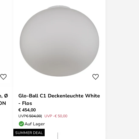
, Ø
Glo-Ball C1 Deckenleuchte White
ION
- Flos
€ 454,00
UVP
€ 504,00
UVP -€ 50,00
Auf Lager
SUMMER DEAL