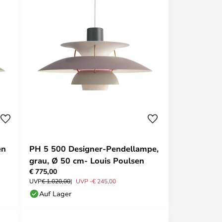
en
PH 5 500 Designer-Pendellampe,
grau, Ø 50 cm- Louis Poulsen
€ 775,00
UVP
€ 1.020,00
UVP -€ 245,00
Auf Lager