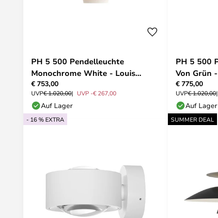
PH 5 500 Pendelleuchte
PH 5 500 P
Monochrome White - Louis
Von Grün -
€ 753,00
€ 775,00
Poulsen
UVP
€ 1.020,00
UVP -€ 267,00
UVP
€ 1.020,00
Auf Lager
Auf Lager
- 16 % EXTRA
SUMMER DEAL