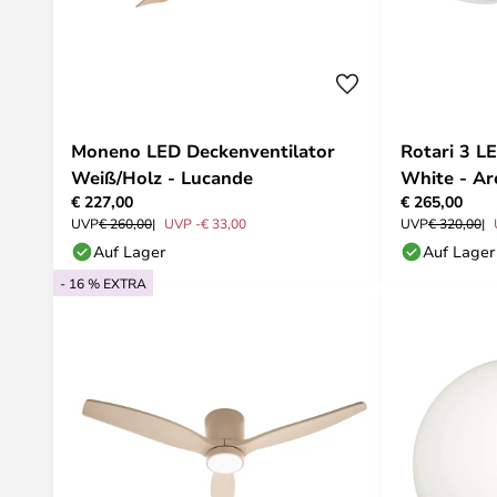
Moneno LED Deckenventilator
Rotari 3 L
Weiß/Holz - Lucande
White - Ar
€ 227,00
€ 265,00
UVP
€ 260,00
UVP -€ 33,00
UVP
€ 320,00
Auf Lager
Auf Lager
- 16 % EXTRA