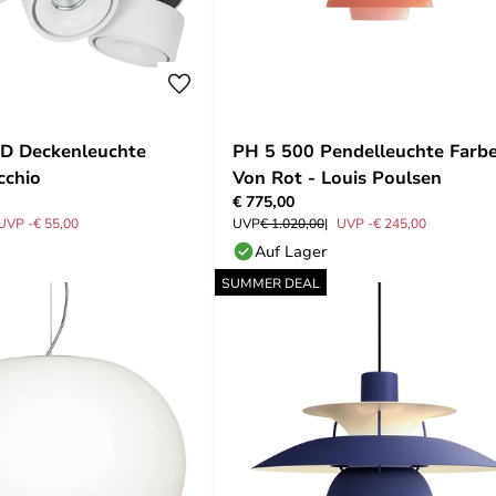
ED Deckenleuchte
PH 5 500 Pendelleuchte Farb
cchio
Von Rot - Louis Poulsen
€ 775,00
UVP -€ 55,00
UVP
€ 1.020,00
UVP -€ 245,00
Auf Lager
SUMMER DEAL