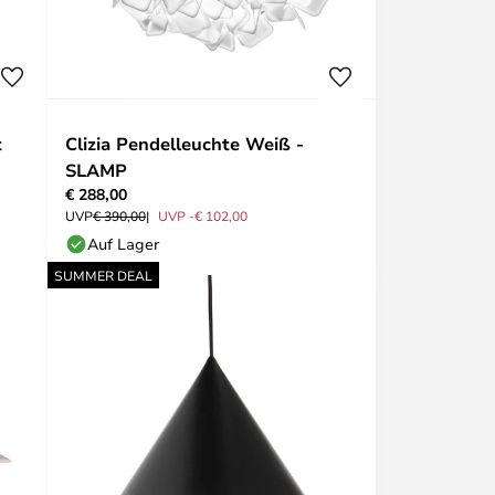
t
Clizia Pendelleuchte Weiß -
SLAMP
€ 288,00
UVP
€ 390,00
UVP -€ 102,00
Auf Lager
SUMMER DEAL