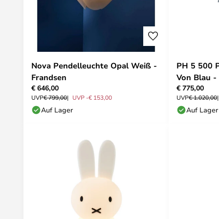
Nova Pendelleuchte Opal Weiß -
PH 5 500 P
Frandsen
Von Blau -
€ 646,00
€ 775,00
UVP
€ 799,00
UVP -€ 153,00
UVP
€ 1.020,00
Auf Lager
Auf Lager