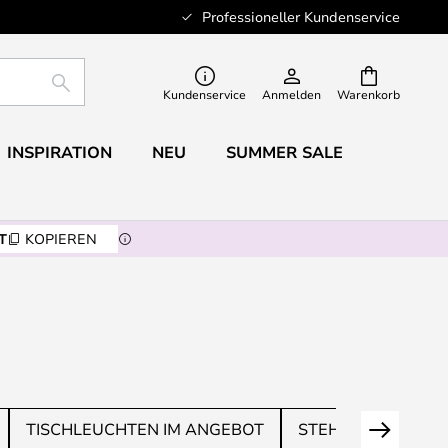
Professioneller Kundenservice
SUCHE
Kundenservice
Anmelden
Warenkorb
INSPIRATION
NEU
SUMMER SALE
T
KOPIEREN
TISCHLEUCHTEN IM ANGEBOT
STEHLEUCHTEN I