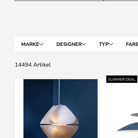
MARKE
DESIGNER
TYP
FAR
14494 Artikel
SUMMER DEAL