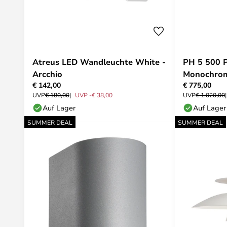
Atreus LED Wandleuchte White -
PH 5 500 P
Arcchio
Monochrome
€ 142,00
€ 775,00
Poulsen
UVP
€ 180,00
UVP -€ 38,00
UVP
€ 1.020,00
Auf Lager
Auf Lager
SUMMER DEAL
SUMMER DEAL