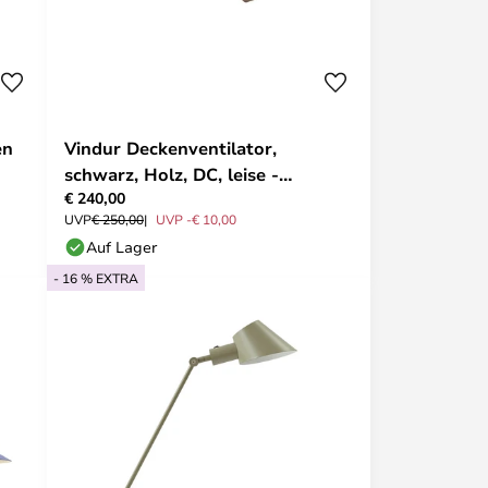
en
Vindur Deckenventilator,
schwarz, Holz, DC, leise -
€ 240,00
Lucande
UVP
€ 250,00
UVP -€ 10,00
Auf Lager
- 16 % EXTRA