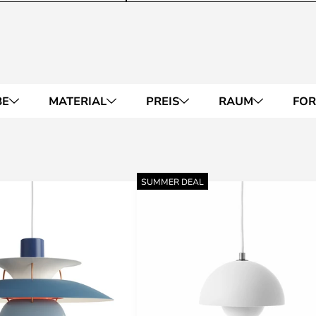
BE
MATERIAL
PREIS
RAUM
FO
SUMMER DEAL