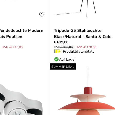
Pendelleuchte Modern
Trípode G5 Stehleuchte
uis Poulsen
Black/Natural - Santa & Cole
€ 639,00
UVP -€ 245,00
UVP
€ 809,00
UVP -€ 170,00
Produktdatenblatt
Auf Lager
SUMMER DEAL