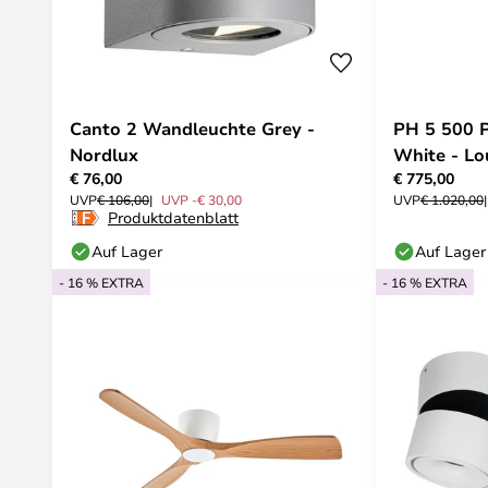
Canto 2 Wandleuchte Grey -
PH 5 500 
Nordlux
White - Lo
€ 76,00
€ 775,00
UVP
€ 106,00
UVP -€ 30,00
UVP
€ 1.020,00
Produktdatenblatt
Auf Lager
Auf Lager
- 16 % EXTRA
- 16 % EXTRA