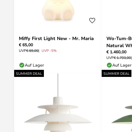
Miffy First Light New - Mr. Maria
Wo-Tum-Bu
€ 65,00
Natural Wh
UVP
€ 69,00
UVP -5%
€ 1.460,00
Maurer
UVP
€ 1.703,00
Auf Lager
Auf Lager
SUMMER DEAL
SUMMER DEAL