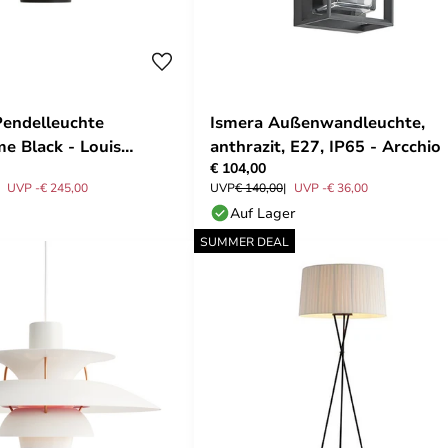
endelleuchte
Ismera Außenwandleuchte,
 Black - Louis
anthrazit, E27, IP65 - Arcchio
€ 104,00
UVP -€ 245,00
UVP
€ 140,00
UVP -€ 36,00
Auf Lager
SUMMER DEAL