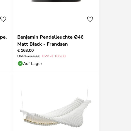
pe,
Benjamin Pendelleuchte Ø46
Matt Black - Frandsen
€ 163,00
UVP
€ 269,00
UVP -€ 106,00
Auf Lager