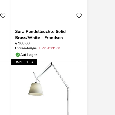
Sora Pendelleuchte Solid
Brass/White - Frandsen
€ 968,00
UVP
€ 1.199,00
UVP -€ 231,00
Auf Lager
SUMMER DEAL