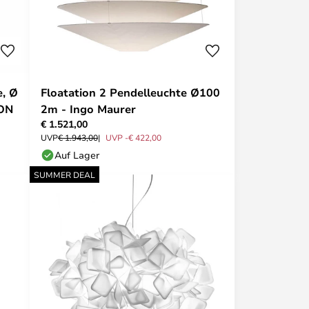
, Ø
Floatation 2 Pendelleuchte Ø100
ION
2m - Ingo Maurer
€ 1.521,00
UVP
€ 1.943,00
UVP -€ 422,00
Auf Lager
SUMMER DEAL