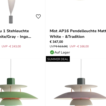
 1 Stehleuchte
Mist AP16 Pendelleuchte Mat
ite/Gray - Ingo
White - &Tradition
€ 347,00
UVP -€ 243,00
UVP
€ 513,00
UVP -€ 166,00
Auf Lager
SUMMER DEAL