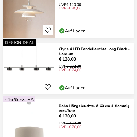
UVP
€ 120,00
UVP -€ 45,00
Auf Lager
DESIGN DEAL
Clyde 4 LED Pendelleuchte Long Black -
Nordlux
€ 128,00
UVP
€ 202,00
UVP -€ 74,00
Auf Lager
- 16 % EXTRA
Boho Hängeleuchte, Ø 60 cm 1-flammig
ecru/Jute
€ 120,00
UVP
€ 190,00
UVP -€ 70,00