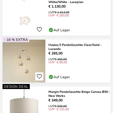
White/White - Luceplan
€ 1.130,00
UVP
€ 1.413,00
UVP -€ 283,00
Auf Lager
- 16 % EXTRA
Hayley 5 Pendelleuchte Clear/Gold -
Lucande
€ 265,00
UVP
€ 350,00
UVP -€ 85,00
Auf Lager
DESIGN DEAL
Margin Pendelleuchte Beige Canvas Ø50 -
New Works
€ 349,00
UVP
€ 500,00
UVP -€ 151,00