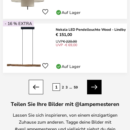
Auf Lager
- 16 % EXTRA
Nekala LED Pendelleuchte Wood - Lindby
€ 151,00
UVP
€ 220,00
UVP -€ 69,00
Auf Lager
Seite
1
2
3
...
59
Zurück
Weiter
Teilen Sie Ihre Bilder mit @lampemesteren
Lassen Sie sich inspirieren, von einem einzigartigen
Zuhause zum anderen. Tagge deine Bilder mit
#yesLampemesteren und vielleicht siehst du dein