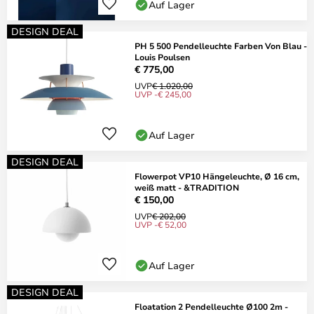
Auf Lager
DESIGN DEAL
PH 5 500 Pendelleuchte Farben Von Blau -
Louis Poulsen
€ 775,00
UVP
€ 1.020,00
UVP -€ 245,00
Auf Lager
DESIGN DEAL
Flowerpot VP10 Hängeleuchte, Ø 16 cm,
weiß matt - &TRADITION
€ 150,00
UVP
€ 202,00
UVP -€ 52,00
Auf Lager
DESIGN DEAL
Floatation 2 Pendelleuchte Ø100 2m -