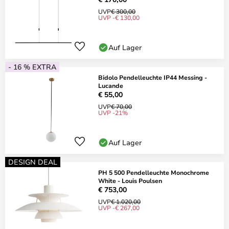
UVP
€ 300,00
UVP -€ 130,00
Auf Lager
- 16 % EXTRA
Bidolo Pendelleuchte IP44 Messing -
Lucande
€ 55,00
UVP
€ 70,00
UVP -21%
Auf Lager
DESIGN DEAL
PH 5 500 Pendelleuchte Monochrome
White - Louis Poulsen
€ 753,00
UVP
€ 1.020,00
UVP -€ 267,00