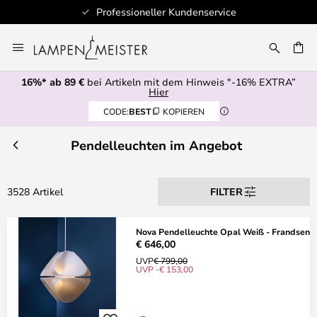
Professioneller Kundenservice
Zum
Inhalt
E
springen
16%* ab 89 €
bei Artikeln mit dem Hinweis "-16% EXTRA”
Hier
CODE:
BEST
KOPIEREN
Pendelleuchten im Angebot
3528 Artikel
FILTER
Nova Pendelleuchte Opal Weiß - Frandsen
€ 646,00
UVP
€ 799,00
UVP -€ 153,00