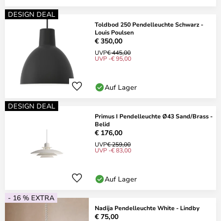
DESIGN DEAL
Toldbod 250 Pendelleuchte Schwarz -
Louis Poulsen
€ 350,00
UVP
€ 445,00
UVP -€ 95,00
Auf Lager
DESIGN DEAL
Primus I Pendelleuchte Ø43 Sand/Brass -
Belid
€ 176,00
UVP
€ 259,00
UVP -€ 83,00
Auf Lager
- 16 % EXTRA
Nadija Pendelleuchte White - Lindby
€ 75,00