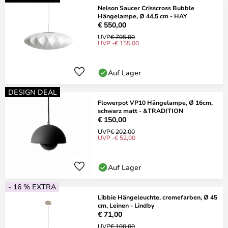
Nelson Saucer Crisscross Bubble
Hängelampe, Ø 44,5 cm - HAY
€ 550,00
UVP
€ 705,00
UVP -€ 155,00
Auf Lager
DESIGN DEAL
Flowerpot VP10 Hängelampe, Ø 16cm,
schwarz matt - &TRADITION
€ 150,00
UVP
€ 202,00
UVP -€ 52,00
Auf Lager
- 16 % EXTRA
Libbie Hängeleuchte, cremefarben, Ø 45
cm, Leinen - Lindby
€ 71,00
UVP
€ 100,00