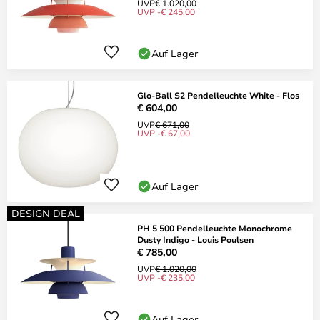
UVP
€ 1.020,00
UVP -€ 245,00
Auf Lager
Glo-Ball S2 Pendelleuchte White - Flos
€ 604,00
UVP
€ 671,00
UVP -€ 67,00
Auf Lager
DESIGN DEAL
PH 5 500 Pendelleuchte Monochrome
Dusty Indigo - Louis Poulsen
€ 785,00
UVP
€ 1.020,00
UVP -€ 235,00
Auf Lager