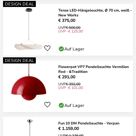
DESIGN DEAL
Tense LED-Hängeleuchte, Ø 70 cm, weiß -
New Works
€ 375,00
UVP
€ 500,00
UVP -€ 125,00
Auf Lager
DESIGN DEAL
Flowerpot VP7 Pendelleuchte Vermilion
Red - &Tradition
€ 291,00
UVP
€ 392,00
UVP -€ 101,00
Auf Lager
Fun 10 DM Pendelleuchte - Verpan
€ 1.159,00
UVP
€ 1.276,00