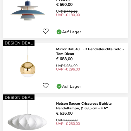
€ 560,00
UVP
€ 740,00
UVP -€ 180,00
Auf Lager
DESIGN DEAL
Mirror Ball 40 LED Pendelleuchte Gold -
Tom Dixon
€ 688,00
UVP
€ 984,00
UVP -€ 296,00
Auf Lager
DESIGN DEAL
Nelson Saucer Crisscross Bubble
Pendellampe, Ø 63,5 cm - HAY
€ 636,00
UVP
€ 866,00
UVP -€ 230,00