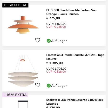
DESIGN DEAL
PH 5 500 Pendelleuchte Farben Von
Orange - Louis Poulsen
€ 775,00
UVP
€ 1.020,00
UVP -€ 245,00
Auf Lager
Floatation 3 Pendelleuchte Ø75 2m - Ingo
Maurer
€ 1.385,00
UVP
€ 1.703,00
UVP -€ 318,00
Auf Lager
- 16 % EXTRA
Stakato 8 LED Pendelleuchte L180 Black -
Lucande
€ 170,00