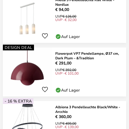
Nordlux
€ 94,00
UVP
€ 126,00
UVP -€ 32,00
Auf Lager
DESIGN DEAL
Flowerpot VP7 Pendellampe, Ø37 cm,
Dark Plum – &Tradition
€ 291,00
UVP
€ 392,00
UVP -€ 101,00
Auf Lager
- 16 % EXTRA
Albiona 3 Pendelleuchte Black/White -
Arcchio
€ 360,00
UVP
€ 499,00
UVP -€ 139,00