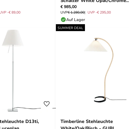
Schalter White Opal/Chrome
€ 985,00
Plated - Louis Poulsen
UVP -€ 89,00
UVP
€ 1.280,00
UVP -€ 295,00
Auf Lager
SUMMER DEAL
tehleuchte D13ti,
Timberline Stehleuchte
 Luceplan
White/Oak/Birch - GUBI