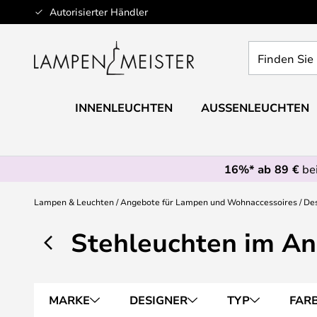
Zum
Autorisierter Händler
Inhalt
springen
Finden
Sie
Ihre
Leuchte...
INNENLEUCHTEN
AUSSENLEUCHTEN
16%* ab 89 €
bei
Lampen & Leuchten
Angebote für Lampen und Wohnaccessoires
Des
Stehleuchten im A
MARKE
DESIGNER
TYP
FAR