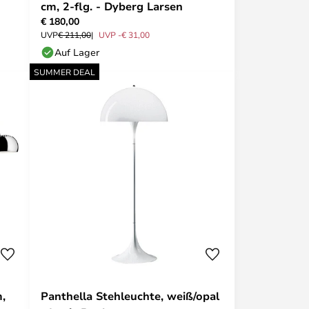
cm, 2-flg. - Dyberg Larsen
€ 180,00
UVP
€ 211,00
UVP -€ 31,00
Auf Lager
SUMMER DEAL
,
Panthella Stehleuchte, weiß/opal