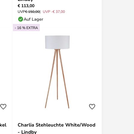
€ 113,00
UVP
€ 150,00
UVP -€ 37,00
Auf Lager
- 16 % EXTRA
kel
Charlia Stehleuchte White/Wood
- Lindby