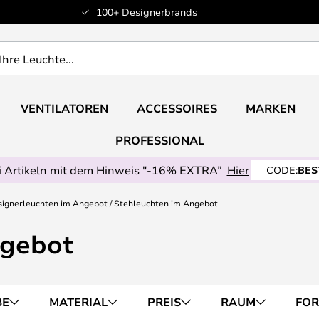
100+ Designerbrands
VENTILATOREN
ACCESSOIRES
MARKEN
PROFESSIONAL
 Artikeln mit dem Hinweis "-16% EXTRA”
Hier
CODE:
BES
ignerleuchten im Angebot
Stehleuchten im Angebot
ngebot
BE
MATERIAL
PREIS
RAUM
FO