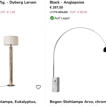
flg. - Dyberg Larsen
Black - Anglepoise
€ 297,00
UVP -€ 1,00
UVP
€ 365,00
UVP -€ 68,00
Auf Lager
hlampe, Eukalyptus,
Bogen-Stehlampe Arco, chrom