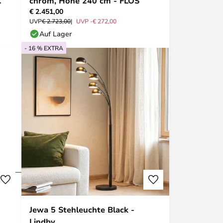
chrom, Höhe 240 cm - FLOS
€ 2.451,00
UVP
€ 2.723,00
UVP -€ 272,00
Auf Lager
- 16 % EXTRA
Jewa 5 Stehleuchte Black -
Lindby