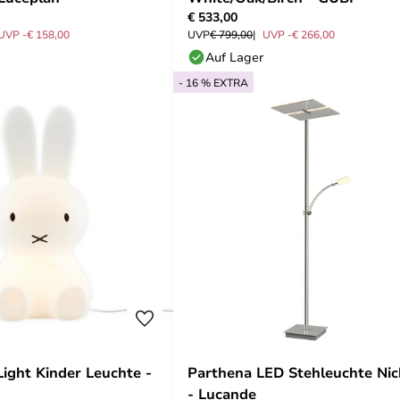
€ 533,00
UVP -€ 158,00
UVP
€ 799,00
UVP -€ 266,00
Auf Lager
- 16 % EXTRA
Light Kinder Leuchte -
Parthena LED Stehleuchte Nic
- Lucande