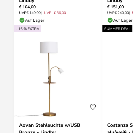
Lindby
Lindby
€ 104,00
€ 151,00
UVP
€ 140,00
UVP -€ 36,00
UVP
€ 240,00
Auf Lager
Auf Lager
- 16 % EXTRA
SUMMER DEAL
Aovan Stehleuchte w/USB
Costanza S
Bronze - Lindby
alu/weiß -