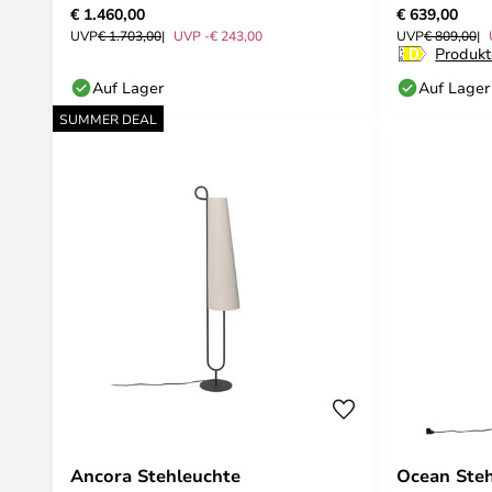
€ 1.460,00
€ 639,00
Maurer
UVP
€ 1.703,00
UVP -€ 243,00
UVP
€ 809,00
Produkt
Auf Lager
Auf Lager
SUMMER DEAL
Ancora Stehleuchte
Ocean Ste