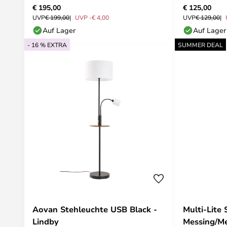
€ 195,00
€ 125,00
UVP
€ 199,00
UVP -€ 4,00
UVP
€ 129,00
Auf Lager
Auf Lager
- 16 % EXTRA
SUMMER DEAL
Aovan Stehleuchte USB Black -
Multi-Lite
Lindby
Messing/Me