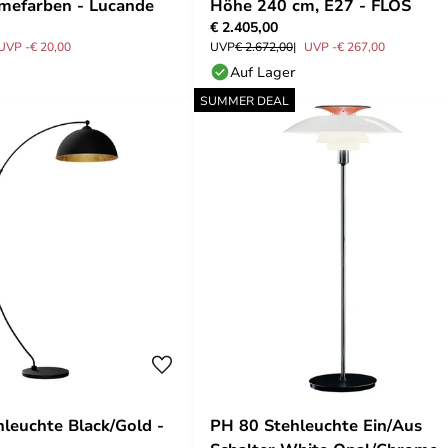
emefarben - Lucande
Höhe 240 cm, E27 - FLOS
€ 2.405,00
UVP -€ 20,00
UVP
€ 2.672,00
UVP -€ 267,00
Auf Lager
SUMMER DEAL
hleuchte Black/Gold -
PH 80 Stehleuchte Ein/Aus