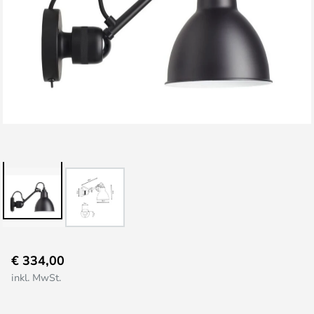
Zum
€ 334,00
Anfang
inkl. MwSt.
der
Bildgalerie