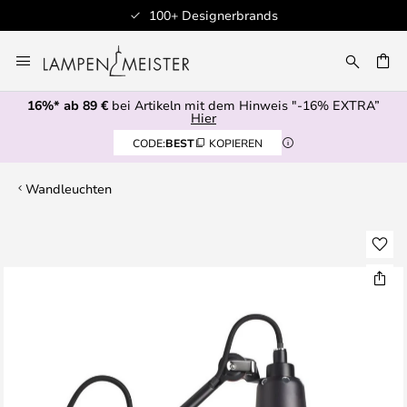
100+ Designerbrands
Zum
Inhalt
E
springen
16%* ab 89 €
bei Artikeln mit dem Hinweis "-16% EXTRA”
Hier
CODE:
BEST
KOPIEREN
Wandleuchten
Zum
Ende
der
Bildgalerie
springen