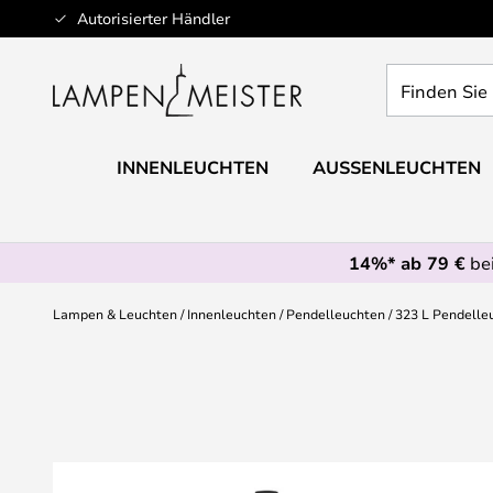
Zum
Autorisierter Händler
Inhalt
springen
Finden
Sie
Ihre
Leuchte...
INNENLEUCHTEN
AUSSENLEUCHTEN
14%* ab 79 €
bei
Lampen & Leuchten
Innenleuchten
Pendelleuchten
323 L Pendelle
Zum
Ende
der
Bildgalerie