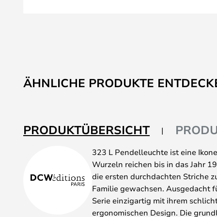
Zum
Anfang
ÄHNLICHE PRODUKTE ENTDECK
der
Bildgalerie
springen
PRODUKTÜBERSICHT
PRODU
323 L Pendelleuchte ist eine Ikone
Wurzeln reichen bis in das Jahr 1
die ersten durchdachten Striche zu
Familie gewachsen. Ausgedacht fü
Serie einzigartig mit ihrem schlic
ergonomischen Design. Die grund