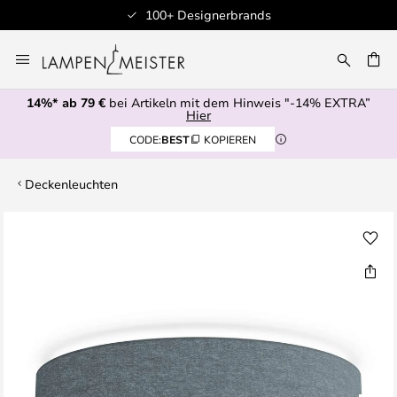
100+ Designerbrands
Zum
Inhalt
E
springen
14%* ab 79 €
bei Artikeln mit dem Hinweis "-14% EXTRA”
Hier
CODE:
BEST
KOPIEREN
Deckenleuchten
Zum
Ende
der
Bildgalerie
springen