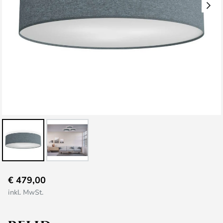
Zum
€ 479,00
Anfang
inkl. MwSt.
der
Bildgalerie
springen