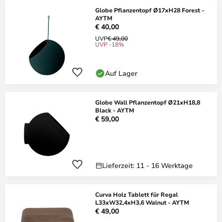
Globe Pflanzentopf Ø17xH28 Forest -
AYTM
€ 40,00
UVP
€ 49,00
UVP -18%
Auf Lager
Globe Wall Pflanzentopf Ø21xH18,8
Black - AYTM
€ 59,00
Lieferzeit: 11 - 16 Werktage
Curva Holz Tablett für Regal
L33xW32,4xH3,6 Walnut - AYTM
€ 49,00