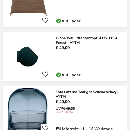
Auf Lager
Globe Wall Pflanzentopf Ø17xH15,4
Forest - AYTM
€ 49,00
Auf Lager
Tota Laterne Tealight Schwarz/Navy -
AYTM
€ 40,00
UVP
€ 49,00
UVP -18%
Lieferzeit: 11 - 16 Werktage