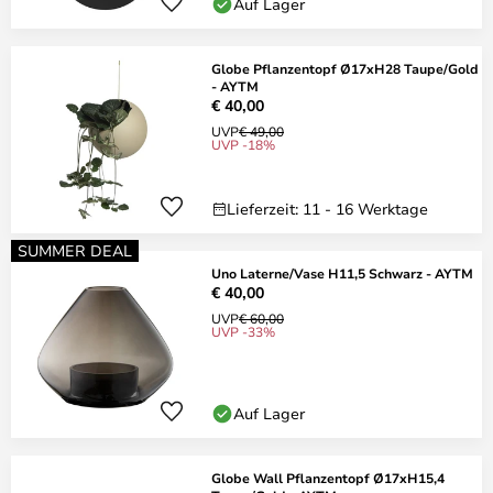
Auf Lager
Globe Pflanzentopf Ø17xH28 Taupe/Gold
- AYTM
€ 40,00
UVP
€ 49,00
UVP -18%
Lieferzeit: 11 - 16 Werktage
SUMMER DEAL
Uno Laterne/Vase H11,5 Schwarz - AYTM
€ 40,00
UVP
€ 60,00
UVP -33%
Auf Lager
Globe Wall Pflanzentopf Ø17xH15,4