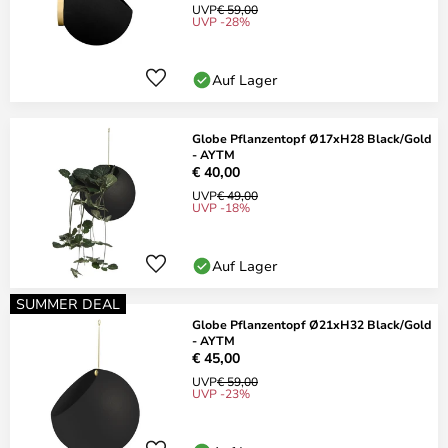
UVP
€ 59,00
UVP -28%
Auf Lager
Globe Pflanzentopf Ø17xH28 Black/Gold
- AYTM
€ 40,00
UVP
€ 49,00
UVP -18%
Auf Lager
SUMMER DEAL
Globe Pflanzentopf Ø21xH32 Black/Gold
- AYTM
€ 45,00
UVP
€ 59,00
UVP -23%