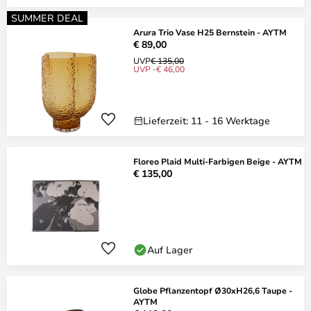
SUMMER DEAL
Arura Trio Vase H25 Bernstein - AYTM
€ 89,00
UVP
€ 135,00
UVP -€ 46,00
Lieferzeit: 11 - 16 Werktage
Floreo Plaid Multi-Farbigen Beige - AYTM
€ 135,00
Auf Lager
Globe Pflanzentopf Ø30xH26,6 Taupe -
AYTM