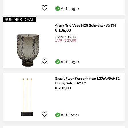
Auf Lager
SUMMER DEAL
Arura Trio Vase H25 Schwarz - AYTM
€ 108,00
UVP
€ 135,00
UVP -€ 27,00
Auf Lager
Grasil Floor Kerzenhalter L27xW9xH82
Black/Gold - AYTM
€ 239,00
Auf Lager