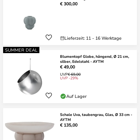
€ 300,00
Lieferzeit: 11 - 16 Werktage
SUMMER DEAL
Blumentopf Globe, hängend, Ø 21 cm,
silber, Edelstahl - AYTM
€ 49,00
UVP
€ 69,00
UVP -29%
Auf Lager
Schale Uva, taubengrau, Glas, Ø 33 cm -
AYTM
€ 135,00