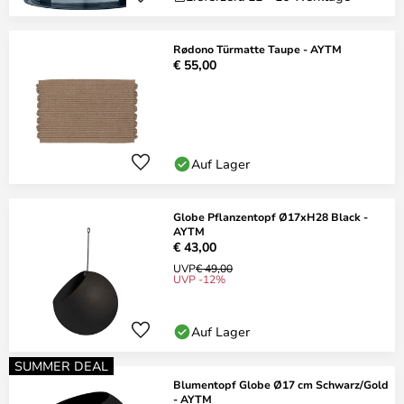
Rødono Türmatte Taupe - AYTM
€ 55,00
Auf Lager
Globe Pflanzentopf Ø17xH28 Black -
AYTM
€ 43,00
UVP
€ 49,00
UVP -12%
Auf Lager
SUMMER DEAL
Blumentopf Globe Ø17 cm Schwarz/Gold
- AYTM