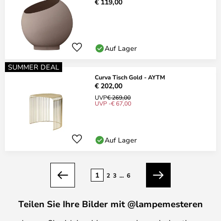
€ 119,00
Auf Lager
SUMMER DEAL
Curva Tisch Gold - AYTM
€ 202,00
UVP
€ 269,00
UVP -€ 67,00
Auf Lager
Seite
1
2
3
...
6
Zurück
Weiter
Teilen Sie Ihre Bilder mit @lampemesteren