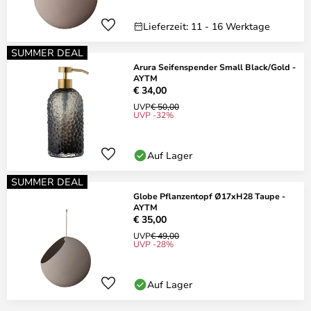
Lieferzeit: 11 - 16 Werktage
SUMMER DEAL
Arura Seifenspender Small Black/Gold -
AYTM
€ 34,00
UVP
€ 50,00
UVP -32%
Auf Lager
SUMMER DEAL
Globe Pflanzentopf Ø17xH28 Taupe -
AYTM
€ 35,00
UVP
€ 49,00
UVP -28%
Auf Lager