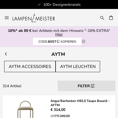
100+ Designerbrands
Zum
Inhalt
E
springen
16%* ab 89 €
bei Artikeln mit dem Hinweis "-16% EXTRA”
Hier
CODE:
BEST
KOPIEREN
AYTM
AYTM ACCESSOIRES
AYTM LEUCHTEN
314 Artikel
FILTER
Angui Barhocker H82,5 Taupe Bouclé -
AYTM
€ 314,00
UVP
€ 349,00