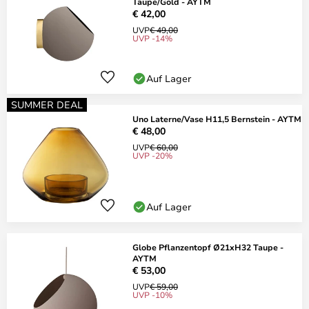
Taupe/Gold - AYTM
€ 42,00
UVP
€ 49,00
UVP -14%
Auf Lager
SUMMER DEAL
Uno Laterne/Vase H11,5 Bernstein - AYTM
€ 48,00
UVP
€ 60,00
UVP -20%
Auf Lager
Globe Pflanzentopf Ø21xH32 Taupe -
AYTM
€ 53,00
UVP
€ 59,00
UVP -10%