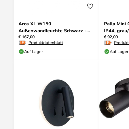
Arca XL W150
Palla Mini
Außenwandleuchte Schwarz -
IP44, grau
€ 167,00
€ 92,00
Antidark
Produktdatenblatt
Produkt
Auf Lager
Auf Lager