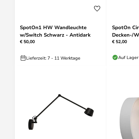
SpotOn1 HW Wandleuchte
SpotOn Cir
w/Switch Schwarz - Antidark
Decken-/W
€ 50,00
€ 52,00
grau/schwa
Auf Lager
Lieferzeit: 7 - 11 Werktage