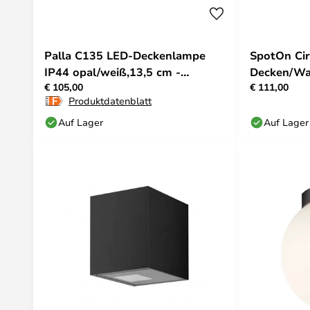
Palla C135 LED-Deckenlampe
SpotOn Cir
IP44 opal/weiß,13,5 cm -
Decken/Wa
€ 105,00
€ 111,00
Antidark
Antidark
Produktdatenblatt
Auf Lager
Auf Lager