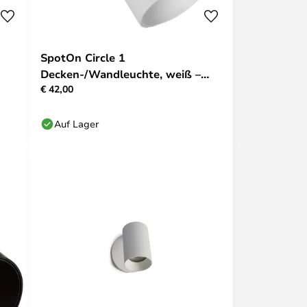
SpotOn Circle 1
Decken-/Wandleuchte, weiß –
€ 42,00
Antidark
Auf Lager