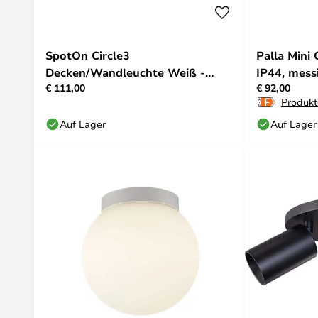
SpotOn Circle3
Palla Mini
Decken/Wandleuchte Weiß -
IP44, mess
€ 111,00
€ 92,00
Antidark
Produkt
Auf Lager
Auf Lager