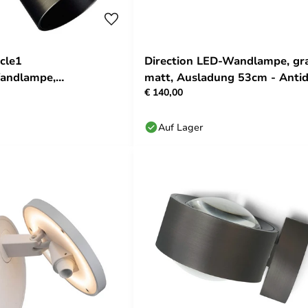
cle1
Direction LED-Wandlampe, gr
andlampe,
matt, Ausladung 53cm - Anti
€ 140,00
rz - Antidark
Auf Lager