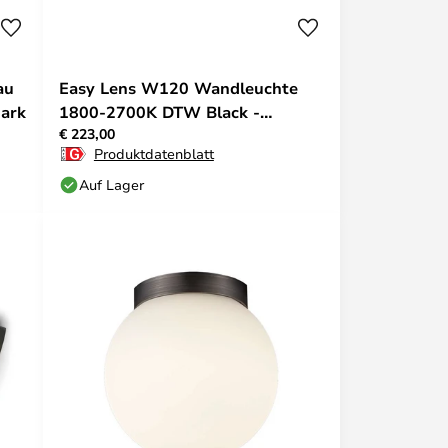
au
Easy Lens W120 Wandleuchte
dark
1800-2700K DTW Black -
€ 223,00
Antidark
Produktdatenblatt
Auf Lager