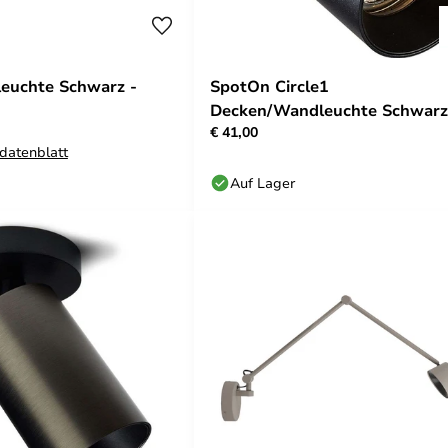
euchte Schwarz -
SpotOn Circle1
Decken/Wandleuchte Schwarz
€ 41,00
Antidark
datenblatt
Auf Lager