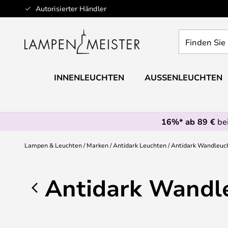
Zum
Autorisierter Händler
Inhalt
springen
Finden
Sie
Ihre
Leuchte...
INNENLEUCHTEN
AUSSENLEUCHTEN
16%* ab 89 €
bei
Lampen & Leuchten
Marken
Antidark Leuchten
Antidark Wandleuc
Antidark Wandl