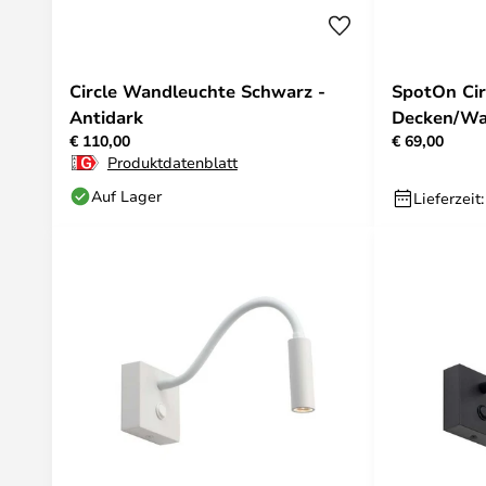
Circle Wandleuchte Schwarz -
SpotOn Cir
Antidark
Decken/Wa
€ 110,00
€ 69,00
Antidark
Produktdatenblatt
Auf Lager
Lieferzeit