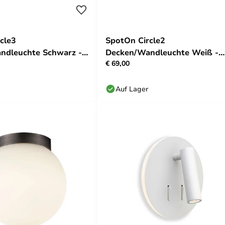
cle3
SpotOn Circle2
ndleuchte Schwarz -
Decken/Wandleuchte Weiß -
€ 69,00
Antidark
Auf Lager