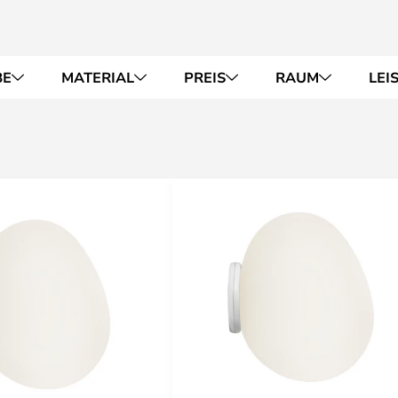
BE
MATERIAL
PREIS
RAUM
LEI