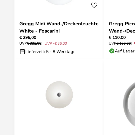
Gregg Midi Wand-/Deckenleuchte
Gregg Picc
White - Foscarini
Wand-/Dec
€ 295,00
€ 110,00
Foscarini
UVP
€ 331,00
UVP -€ 36,00
UVP
€ 150,00
Auf Lager
Lieferzeit: 5 - 8 Werktage