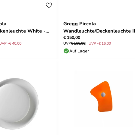
ola
Gregg Piccola
kenleuchte White -
Wandleuchte/Deckenleuchte 
€ 150,00
Weiß - Foscarini
UVP -€ 40,00
UVP
€ 166,00
UVP -€ 16,00
Auf Lager