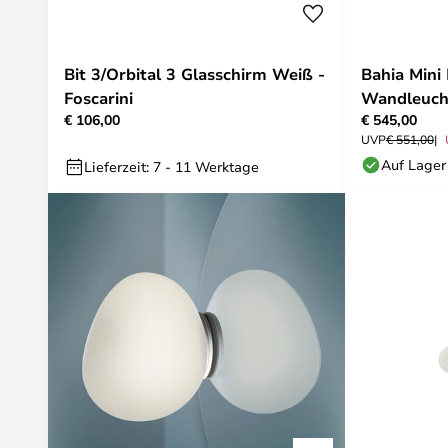
Bit 3/Orbital 3 Glasschirm Weiß -
Bahia Mini
Foscarini
Wandleuch
€ 106,00
€ 545,00
Foscarini
UVP
€ 551,00
Auf Lager
Lieferzeit: 7 - 11 Werktage