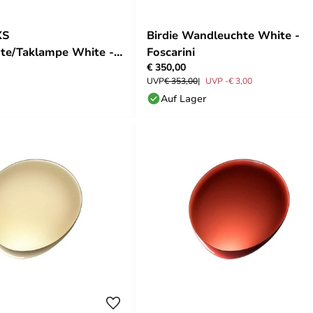
XS
Birdie Wandleuchte White -
te/Taklampe White -
Foscarini
€ 350,00
UVP
€ 353,00
UVP -€ 3,00
Auf Lager