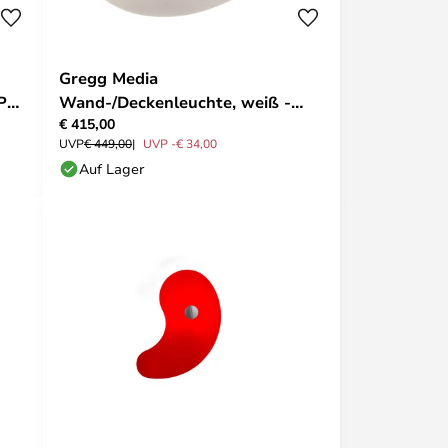
Gregg Media
IP44
Wand-/Deckenleuchte, weiß -
€ 415,00
Foscarini
UVP
€ 449,00
UVP -€ 34,00
Auf Lager