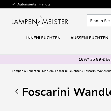
Zum
Autorisierter Händler
Inhalt
springen
Finden
Sie
Ihre
Leuchte...
INNENLEUCHTEN
AUSSENLEUCHTEN
16%* ab 89 €
bei
Lampen & Leuchten
Marken
Foscarini Leuchten
Foscarini Wandleu
Foscarini Wandl