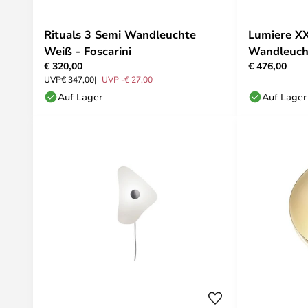
Rituals 3 Semi Wandleuchte
Lumiere X
Weiß - Foscarini
Wandleuch
€ 320,00
€ 476,00
Foscarini
UVP
€ 347,00
UVP -€ 27,00
Auf Lager
Auf Lager