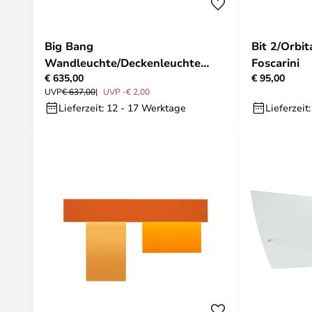
Big Bang
Bit 2/Orbit
Wandleuchte/Deckenleuchte
Foscarini
€ 635,00
€ 95,00
Weiß - Foscarini
UVP
€ 637,00
UVP -€ 2,00
Lieferzeit: 12 - 17 Werktage
Lieferzeit