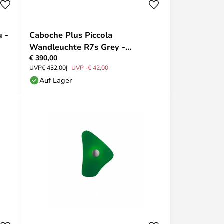
u -
Caboche Plus Piccola
Wandleuchte R7s Grey -
€ 390,00
Foscarini
UVP
€ 432,00
UVP -€ 42,00
Auf Lager