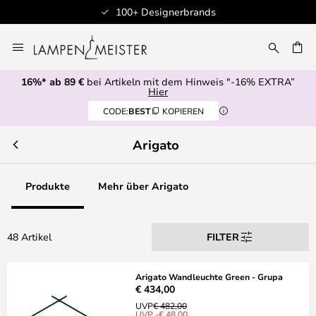
100+ Designerbrands
Zum
Inhalt
E
springen
16%* ab 89 €
bei Artikeln mit dem Hinweis "-16% EXTRA”
Hier
CODE:
BEST
KOPIEREN
Arigato
Produkte
Mehr über Arigato
48 Artikel
FILTER
Arigato Wandleuchte Green - Grupa
€ 434,00
UVP
€ 482,00
UVP -€ 48,00