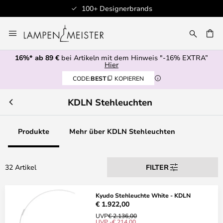
100+ Designerbrands
Zum
Inhalt
E
springen
16%* ab 89 €
bei Artikeln mit dem Hinweis "-16% EXTRA”
Hier
CODE:
BEST
KOPIEREN
KDLN Stehleuchten
Produkte
Mehr über KDLN Stehleuchten
32 Artikel
FILTER
Kyudo Stehleuchte White - KDLN
€ 1.922,00
UVP
€ 2.136,00
UVP -€ 214,00