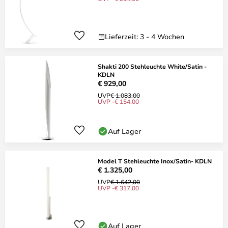
Lieferzeit: 3 - 4 Wochen
Shakti 200 Stehleuchte White/Satin -
KDLN
€ 929,00
UVP
€ 1.083,00
UVP -€ 154,00
Auf Lager
Model T Stehleuchte Inox/Satin- KDLN
€ 1.325,00
UVP
€ 1.642,00
UVP -€ 317,00
Auf Lager