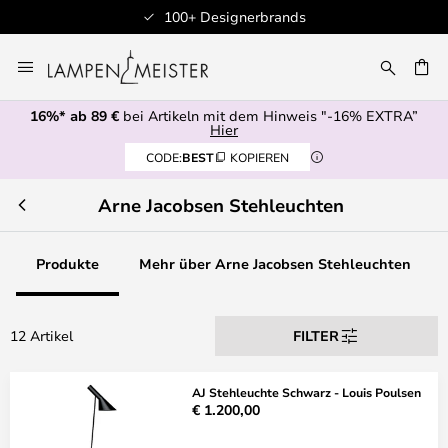
100+ Designerbrands
Zum
Inhalt
E
springen
16%* ab 89 €
bei Artikeln mit dem Hinweis "-16% EXTRA”
Hier
CODE:
BEST
KOPIEREN
Arne Jacobsen Stehleuchten
Produkte
Mehr über Arne Jacobsen Stehleuchten
12 Artikel
FILTER
AJ Stehleuchte Schwarz - Louis Poulsen
€ 1.200,00