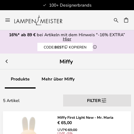
100+ Designerbrands
Zum
Inhalt
E
springen
16%* ab 89 €
bei Artikeln mit dem Hinweis "-16% EXTRA”
Hier
CODE:
BEST
KOPIEREN
Miffy
Produkte
Mehr über Miffy
5 Artikel
FILTER
Miffy First Light New - Mr. Maria
€ 65,00
UVP
€ 69,00
UVP -5%