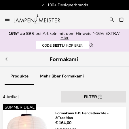
100+ Designerbrands
Zum
Inhalt
E
springen
16%* ab 89 €
bei Artikeln mit dem Hinweis "-16% EXTRA”
Hier
CODE:
BEST
KOPIEREN
Formakami
Produkte
Mehr über Formakami
4 Artikel
FILTER
SUMMER DEAL
Formakami JH5 Pendelleuchte -
&Tradition
€ 164,00