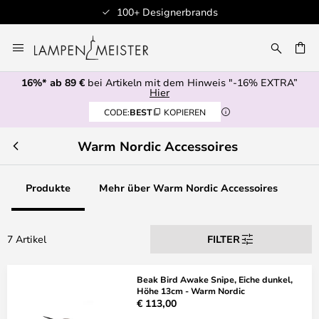
100+ Designerbrands
Zum
Inhalt
E
springen
16%* ab 89 €
bei Artikeln mit dem Hinweis "-16% EXTRA”
Hier
CODE:
BEST
KOPIEREN
Warm Nordic Accessoires
Produkte
Mehr über Warm Nordic Accessoires
7 Artikel
FILTER
Beak Bird Awake Snipe, Eiche dunkel,
Höhe 13cm - Warm Nordic
€ 113,00