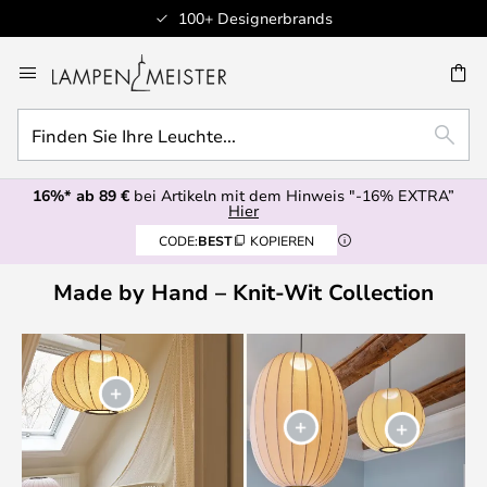
100+ Designerbrands
Zum
Inhalt
E
springen
Finden
SUCH
Sie
Ihre
16%* ab 89 €
bei Artikeln mit dem Hinweis "-16% EXTRA”
Leuchte...
Hier
CODE:
BEST
KOPIEREN
Made by Hand – Knit-Wit Collection