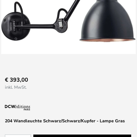
Zum
€ 393,00
Anfang
inkl. MwSt.
der
Bildgalerie
springen
204 Wandleuchte Schwarz/Schwarz/Kupfer - Lampe Gras