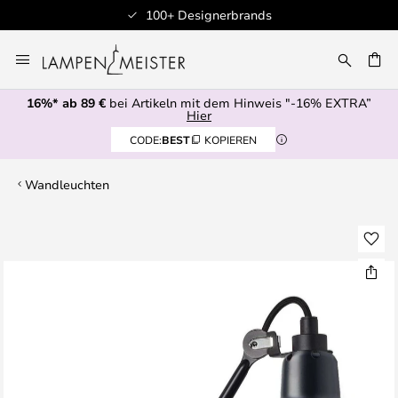
100+ Designerbrands
Zum
Inhalt
E
springen
16%* ab 89 €
bei Artikeln mit dem Hinweis "-16% EXTRA”
Hier
CODE:
BEST
KOPIEREN
Wandleuchten
Zum
Ende
der
Bildgalerie
springen