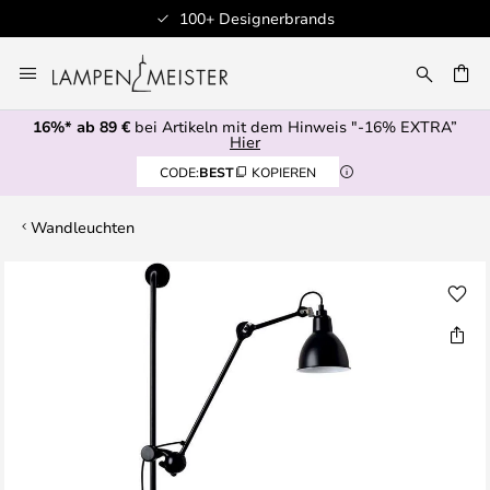
100+ Designerbrands
Zum
Inhalt
E
springen
16%* ab 89 €
bei Artikeln mit dem Hinweis "-16% EXTRA”
Hier
CODE:
BEST
KOPIEREN
Wandleuchten
Zum
Ende
der
Bildgalerie
springen