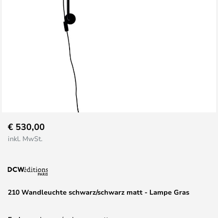
Zum
€ 530,00
Anfang
inkl. MwSt.
der
Bildgalerie
springen
210 Wandleuchte schwarz/schwarz matt - Lampe Gras