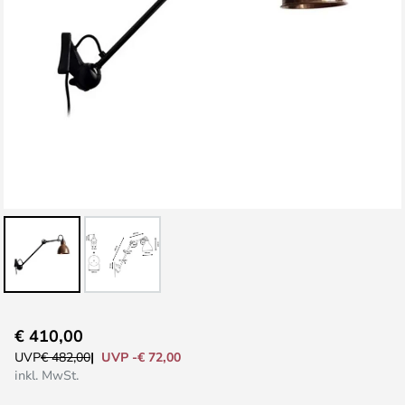
Zum
€ 410,00
Anfang
UVP -€ 72,00
UVP
€ 482,00
der
inkl. MwSt.
Bildgalerie