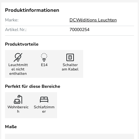
Produktinformationen
Marke:
DCWéditions Leuchten
Artikel Nr.:
70000254
Produktvorteile
Leuchtmitt
E14
Schalter
el nicht
am Kabel
enthalten
Perfekt für diese Bereiche
Wohnbereic
Schlafzimm
h
er
Maße