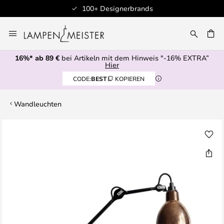
100+ Designerbrands
Zum
Inhalt
E
springen
16%* ab 89 €
bei Artikeln mit dem Hinweis "-16% EXTRA”
Hier
CODE:
BEST
KOPIEREN
Wandleuchten
Zum
Ende
der
Bildgalerie
springen