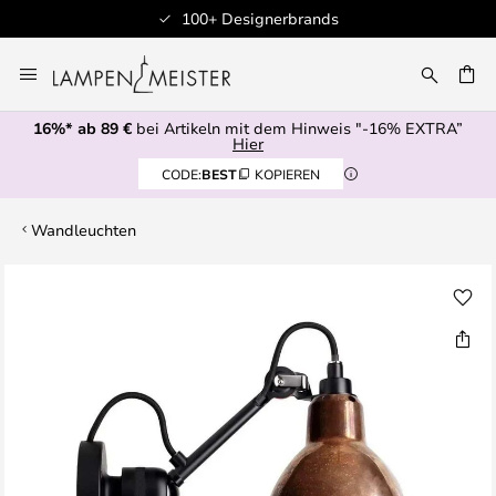
100+ Designerbrands
Zum
Inhalt
E
springen
16%* ab 89 €
bei Artikeln mit dem Hinweis "-16% EXTRA”
Hier
CODE:
BEST
KOPIEREN
Wandleuchten
Zum
Ende
der
Bildgalerie
springen