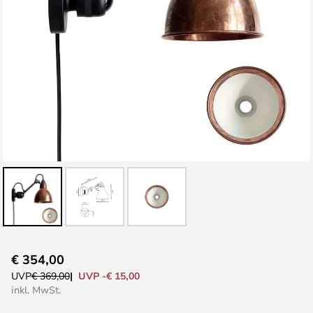
Zum
€ 354,00
Anfang
UVP -€ 15,00
UVP
€ 369,00
der
inkl. MwSt.
Bildgalerie