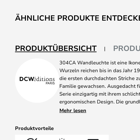
ÄHNLICHE PRODUKTE ENTDECK
PRODUKTÜBERSICHT
PRODU
304CA Wandleuchte ist eine Ikone 
Wurzeln reichen bis in das Jahr 1
die ersten durchdachten Striche zu
Familie gewachsen. Ausgedacht fü
Serie einzigartig mit ihrem schlic
ergonomischen Design. Die grund
Schrauben noch Schweißnähte.
Mehr lesen
La Lampe GRAS Leuchten sind der 
und Ästhetik und besonders das D
Produktvorteile
Arme, Körper, Beschläge und die 