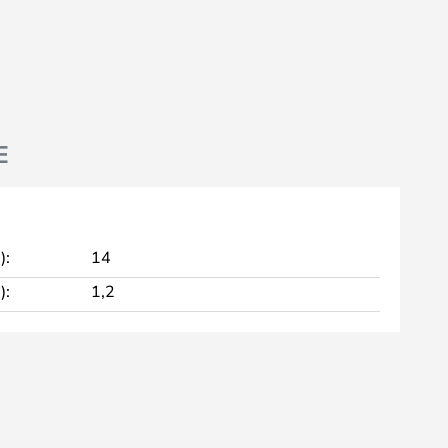
E
):
14
):
1,2