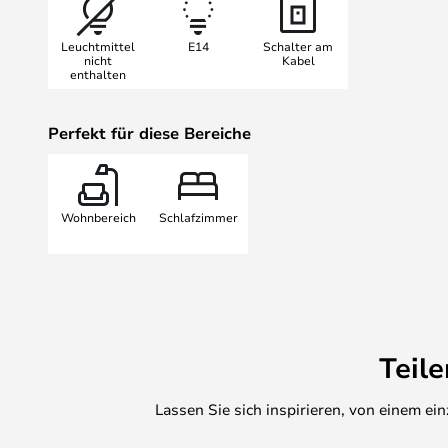
von einer fantastisch durchdachten
voraus. Le Corbusier war schon f
Leuchtmittel
E14
Schalter am
Lampe Gras Leuchten fasziniert und
nicht
Kabel
enthalten
Heute sind die Leuchten von Lamp
gefragtes Sammlerobjekt, besonde
Japan. Bernard Albin Gras‘ talenti
Perfekt für diese Bereiche
sich als zeitlos erwiesen.
Wohnbereich
Schlafzimmer
Teil
Lassen Sie sich inspirieren, von einem e