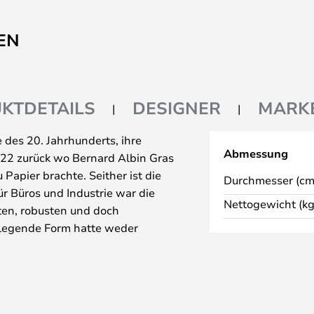
EN
KTDETAILS
DESIGNER
MARK
des 20. Jahrhunderts, ihre
Abmessung
922 zurück wo Bernard Albin Gras
 Papier brachte. Seither ist die
Durchmesser (cm
r Büros und Industrie war die
Nettogewicht (kg
hten, robusten und doch
legende Form hatte weder
Inbegriff von Funktionalismus
esign der einzelnen Details wie
Zusammensetzung der Teile sind