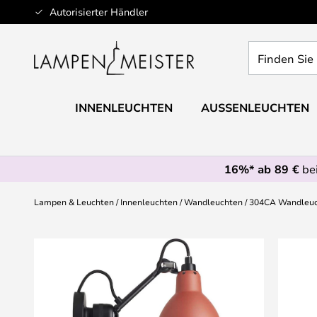
Zum
Autorisierter Händler
Inhalt
springen
Finden
Sie
Ihre
Leuchte...
INNENLEUCHTEN
AUSSENLEUCHTEN
16%* ab 89 €
bei
Lampen & Leuchten
Innenleuchten
Wandleuchten
304CA Wandleuc
Zum
Ende
der
Bildgalerie