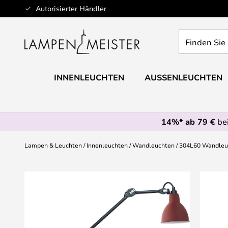
Zum
Autorisierter Händler
Inhalt
springen
Finden
Sie
Ihre
Leuchte...
INNENLEUCHTEN
AUSSENLEUCHTEN
14%* ab 79 €
bei
Lampen & Leuchten
Innenleuchten
Wandleuchten
304L60 Wandleuc
Zum
Ende
der
Bildgalerie