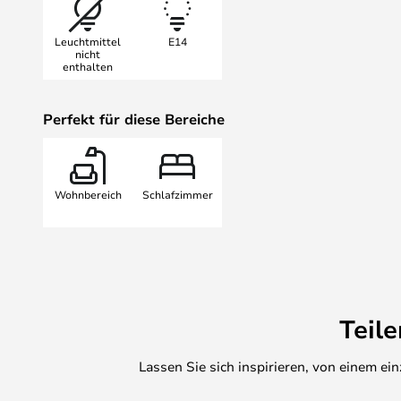
von einer fantastisch durchdachten
voraus. Le Corbusier war schon f
Leuchtmittel
E14
Lampe Gras Leuchten fasziniert und
nicht
enthalten
Heute sind die Leuchten von Lamp
gefragtes Sammlerobjekt, besonde
Japan. Bernard Albin Gras‘ talenti
Perfekt für diese Bereiche
sich als zeitlos erwiesen.
Wohnbereich
Schlafzimmer
Teil
Lassen Sie sich inspirieren, von einem e