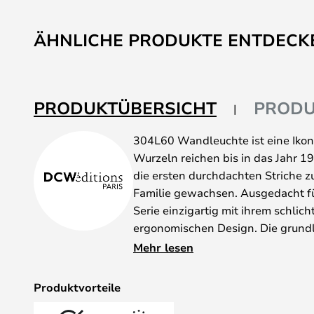
ÄHNLICHE PRODUKTE ENTDECK
PRODUKTÜBERSICHT
PRODU
304L60 Wandleuchte ist eine Ikone
Wurzeln reichen bis in das Jahr 1
die ersten durchdachten Striche zu
Familie gewachsen. Ausgedacht fü
Serie einzigartig mit ihrem schlic
ergonomischen Design. Die grund
Schrauben noch Schweißnähte.
Mehr lesen
La Lampe GRAS Leuchten sind der 
und Ästhetik und besonders das D
Produktvorteile
Arme, Körper, Beschläge und die 