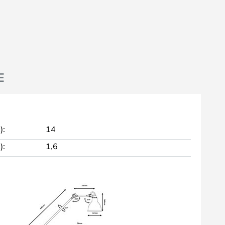
E
):
14
):
1,6