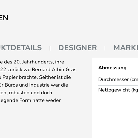
EN
KTDETAILS
DESIGNER
MARK
 des 20. Jahrhunderts, ihre
Abmessung
922 zurück wo Bernard Albin Gras
 Papier brachte. Seither ist die
Durchmesser (cm
r Büros und Industrie war die
Nettogewicht (kg
hten, robusten und doch
legende Form hatte weder
Inbegriff von Funktionalismus
esign der einzelnen Details wie
Zusammensetzung der Teile sind