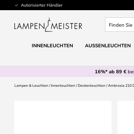
Zum
Autorisierter Händler
Inhalt
springen
Finden
Sie
Ihre
Leuchte...
INNENLEUCHTEN
AUSSENLEUCHTEN
16%* ab 89 €
bei
Lampen & Leuchten
Innenleuchten
Deckenleuchten
Ambrosia 210 
Zum
Ende
der
Bildgalerie