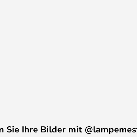
Zentimetern, es ist möglich,
 zu kaufen, wenn Sie die
cht weiter in den Raum bringen
 oder 60 Zentimeter und können
in mit eingebautem Treiber
i verschiedenen Größen, mit
.
en Sie Ihre Bilder mit @lampemes