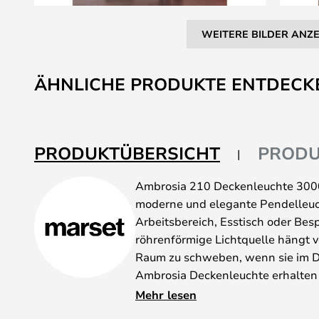
WEITERE BILDER ANZ
Zum
Anfang
ÄHNLICHE PRODUKTE ENTDECK
der
Bildgalerie
springen
PRODUKTÜBERSICHT
PRODU
Ambrosia 210 Deckenleuchte 3000
moderne und elegante Pendelleucht
Arbeitsbereich, Esstisch oder Be
röhrenförmige Lichtquelle hängt v
Raum zu schweben, wenn sie im Du
Ambrosia Deckenleuchte erhalten S
wie wir sie von der traditionellen
Mehr lesen
verpackt in ein Design, das sowohl 