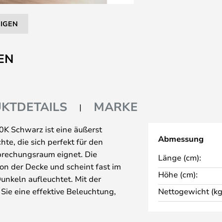
EIGEN
EN
KTDETAILS
MARKE
K Schwarz ist eine äußerst
Abmessung
e, die sich perfekt für den
sprechungsraum eignet. Die
Länge (cm):
on der Decke und scheint fast im
Höhe (cm):
nkeln aufleuchtet. Mit der
ie eine effektive Beleuchtung,
Nettogewicht (kg
 Leuchtstofflampe kennen,
zeitgemäß als auch stilvoll ist.