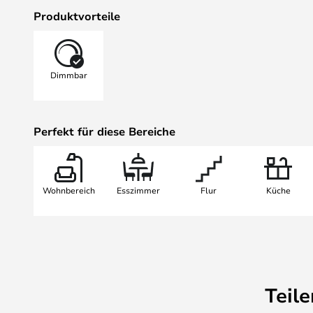
Die Lampe hat eine Höhe von 26,6 
Produktvorteile
zusätzliche Stangen für die Lampe
Aufhängung verlängern und das Li
möchten – die Stangen messen 40
Dimmbar
zusätzlich erworben werden
Die Lampe wird inklusive Baldach
geliefert., und wählen Sie aus dre
Perfekt für diese Bereiche
einem Finish in Schwarz oder Gold
Wohnbereich
Esszimmer
Flur
Küche
Teil