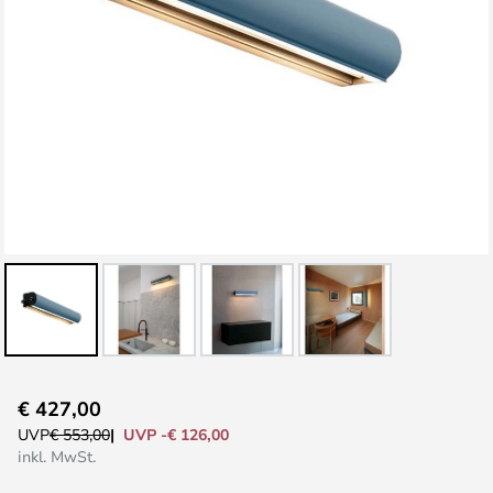
Zum
€ 427,00
Anfang
UVP -€ 126,00
UVP
€ 553,00
der
inkl. MwSt.
Bildgalerie