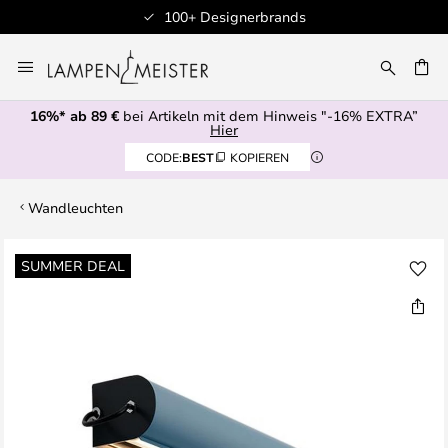
100+ Designerbrands
Zum
Inhalt
E
springen
16%* ab 89 €
bei Artikeln mit dem Hinweis "-16% EXTRA”
Hier
CODE:
BEST
KOPIEREN
Wandleuchten
Zum
SUMMER DEAL
Ende
der
Bildgalerie
springen