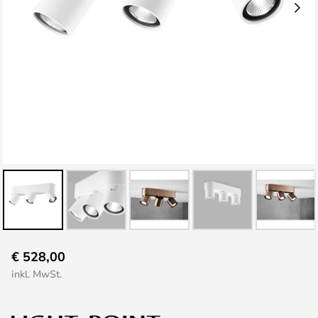
Zum
€ 528,00
Anfang
inkl. MwSt.
der
Bildgalerie
springen