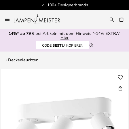
100+ Designerbrands
Zum
Inhalt
E
springen
14%* ab 79 €
bei Artikeln mit dem Hinweis "-14% EXTRA”
Hier
CODE:
BEST
KOPIEREN
Deckenleuchten
Zum
Ende
der
Bildgalerie
springen