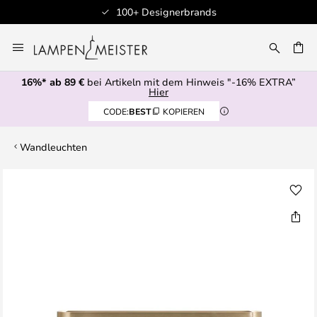
100+ Designerbrands
Zum
Inhalt
E
springen
16%* ab 89 €
bei Artikeln mit dem Hinweis "-16% EXTRA”
Hier
CODE:
BEST
KOPIEREN
Wandleuchten
Zum
Ende
der
Bildgalerie
springen