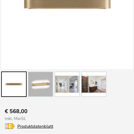
Zum
€ 568,00
Anfang
inkl. MwSt.
der
Produktdatenblatt
Bildgalerie