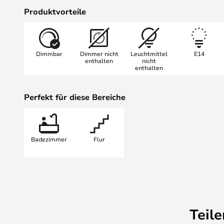
Räumen leicht zu platzieren. Mit de
Produktvorteile
Wandleuchte Basolo feuchtigkeits
besonders für Badezimmer. Ob Sie 
Stimmungslicht verwenden, diese 
Dimmbar
Dimmer nicht
Leuchtmittel
E14
Bedürfnisse erfüllen. Verleihen S
enthalten
nicht
enthalten
stilvollen und funktionellen Wan
Perfekt für diese Bereiche
Badezimmer
Flur
Teil