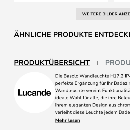
WEITERE BILDER ANZ
Zum
Anfang
ÄHNLICHE PRODUKTE ENTDECK
der
Bildgalerie
springen
PRODUKTÜBERSICHT
PRODU
Die Basolo Wandleuchte H17.2 IP
perfekte Ergänzung für Ihr Badez
Wandleuchte vereint Funktionalität
ideale Wahl für alle, die ihre Be
ihrem eleganten Design aus chro
verleiht diese Leuchte jedem Ba
Mit einer Höhe von 17,2 cm, einer 
Mehr lesen
von 10 cm ist die Wandleuchte ko