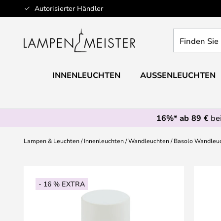
Zum
Autorisierter Händler
Inhalt
springen
Finden
Sie
Ihre
Leuchte...
INNENLEUCHTEN
AUSSENLEUCHTEN
16%* ab 89 €
bei
Lampen & Leuchten
Innenleuchten
Wandleuchten
Basolo Wandleuc
Zum
Ende
- 16 % EXTRA
der
Bildgalerie