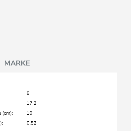
MARKE
8
17,2
 (cm):
10
):
0,52