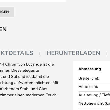
EIGEN
EN
KTDETAILS
HERUNTERLADEN
44 Chrom von Lucande ist die
Abmessung
immer. Diese elegante
 und Stil und ist damit die
Breite (cm):
leuchtung aufwerten möchten. Mit
Höhe (cm):
mfarbenem Stahl und Glas
dezimmer einen modernen Touch.
Ausladung / Tiefe
Breite von 8 cm und einer Tiefe
Nettogewicht (kg
mpakt und auch in kleineren