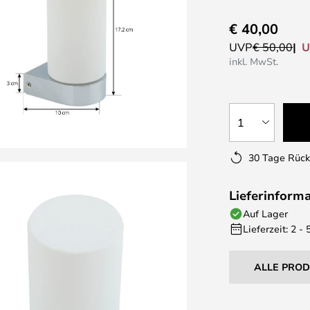
€ 40,00
U
UVP
€ 50,00
inkl. MwSt.
1
30 Tage Rüc
Lieferinform
Auf Lager
Lieferzeit: 2 -
ALLE PRO