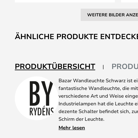
WEITERE BILDER ANZ
Zum
Anfang
ÄHNLICHE PRODUKTE ENTDECK
der
Bildgalerie
springen
PRODUKTÜBERSICHT
PRODU
Bazar Wandleuchte Schwarz ist e
fantastische Wandleuchte, die mit
verschiedene Art und Weise einges
Industrielampen hat die Leuchte 
dezente Schalter befindet sich, z
Schirm der Leuchte.
Die schöne Wandleuchte ist in z
Mehr lesen
erhältlich. Ein schlichtes Modell 