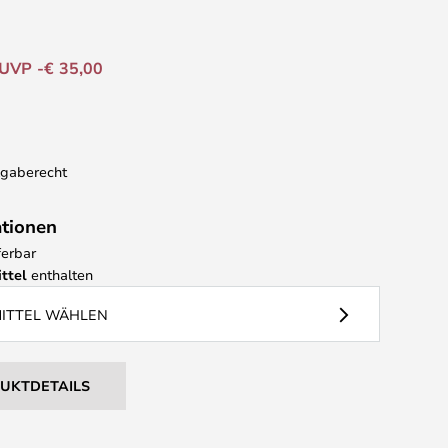
UVP -€ 35,00
kgaberecht
ationen
ferbar
ttel
enthalten
MITTEL WÄHLEN
DUKTDETAILS