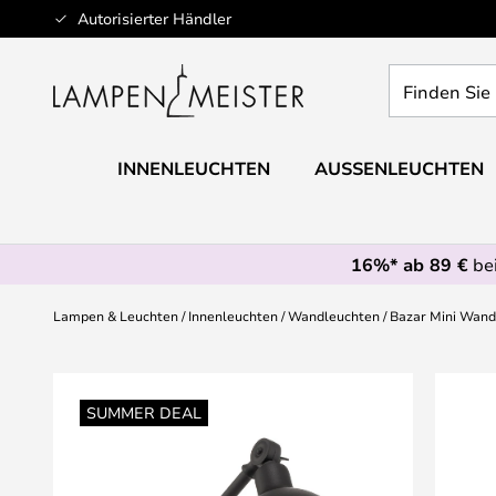
Zum
Autorisierter Händler
Inhalt
springen
Finden
Sie
Ihre
Leuchte...
INNENLEUCHTEN
AUSSENLEUCHTEN
16%* ab 89 €
bei
Lampen & Leuchten
Innenleuchten
Wandleuchten
Bazar Mini Wand
Zum
Ende
SUMMER DEAL
der
Bildgalerie