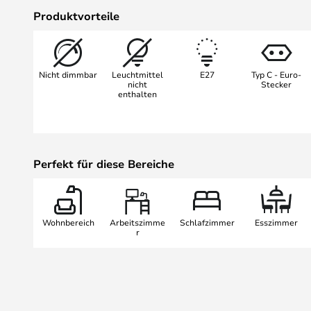
und der großen Wandleuchte mit v
Produktvorteile
einer Reichweite von 122 cm. Bei
Leselampe ins Schlafzimmer als au
zusätzliche Beleuchtung über Ihre
Nicht dimmbar
Leuchtmittel
E27
Typ C - Euro-
einfache Bazar-Pendelleuchte in 
nicht
Stecker
enthalten
finden.
Perfekt für diese Bereiche
Wohnbereich
Arbeitszimme
Schlafzimmer
Esszimmer
r