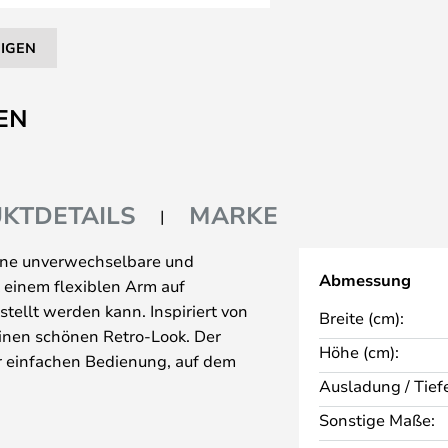
EIGEN
EN
KTDETAILS
MARKE
ine unverwechselbare und
Abmessung
 einem flexiblen Arm auf
tellt werden kann. Inspiriert von
Breite (cm):
einen schönen Retro-Look. Der
Höhe (cm):
ur einfachen Bedienung, auf dem
Ausladung / Tiefe
wei verschiedenen Ausführungen
Sonstige Maße:
mit zwei verstellbaren Gelenken