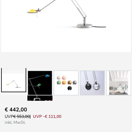
Zum
€ 442,00
Anfang
UVP -€ 111,00
UVP
€ 553,00
der
inkl. MwSt.
Bildgalerie