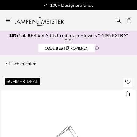
100+ Designerbrands
Zum
Inhalt
E
springen
16%* ab 89 €
bei Artikeln mit dem Hinweis "-16% EXTRA”
Hier
CODE:
BEST
KOPIEREN
Tischleuchten
Zum
SUMMER DEAL
Ende
der
Bildgalerie
springen