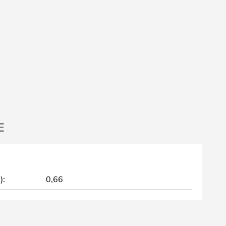
E
):
0,66