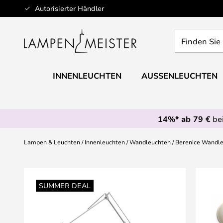
Zum
Autorisierter Händler
Inhalt
springen
Finden
Sie
Ihre
Leuchte...
INNENLEUCHTEN
AUSSENLEUCHTEN
14%* ab 79 €
bei
Lampen & Leuchten
Innenleuchten
Wandleuchten
Berenice Wandle
Zum
Ende
SUMMER DEAL
der
Bildgalerie