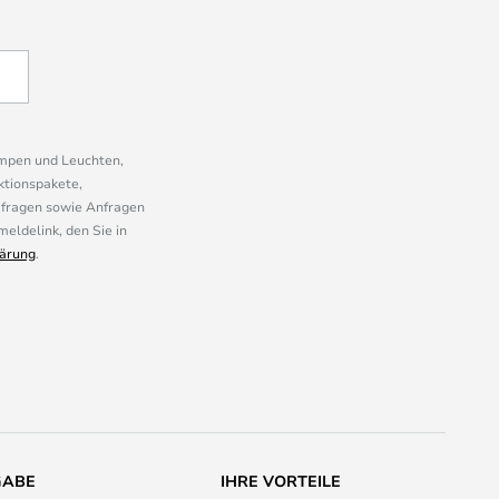
ampen und Leuchten,
ktionspakete,
mfragen sowie Anfragen
eldelink, den Sie in
ärung
.
GABE
IHRE VORTEILE