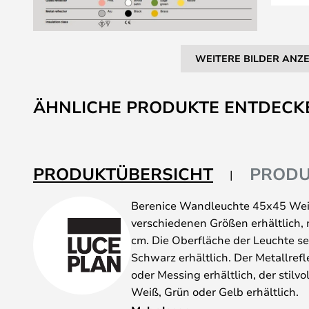
WEITERE BILDER ANZ
Zum
Anfang
ÄHNLICHE PRODUKTE ENTDECK
der
Bildgalerie
springen
PRODUKTÜBERSICHT
PRODU
Berenice Wandleuchte 45x45 Weiß 
verschiedenen Größen erhältlich
cm. Die Oberfläche der Leuchte se
Schwarz erhältlich. Der Metallrefl
oder Messing erhältlich, der stilvol
Weiß, Grün oder Gelb erhältlich.
Die kleine Version eignet sich per