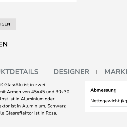
EIGEN
EN
KTDETAILS
DESIGNER
MARK
Glas/Alu ist in zwei
Abmessung
, mit Armen von 45x45 und 30x30
lbst ist in Aluminium oder
Nettogewicht (kg
ektor ist in Aluminium, Schwarz
le Glasreflektor ist in Rosa,
fekt als Nachttischlampe und in