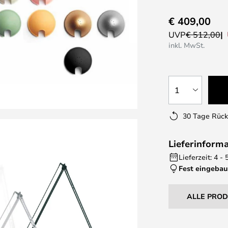
€ 409,00
UVP
€ 512,00
inkl. MwSt.
1
30 Tage Rüc
Lieferinform
Lieferzeit: 4 
Fest eingebau
ALLE PRO