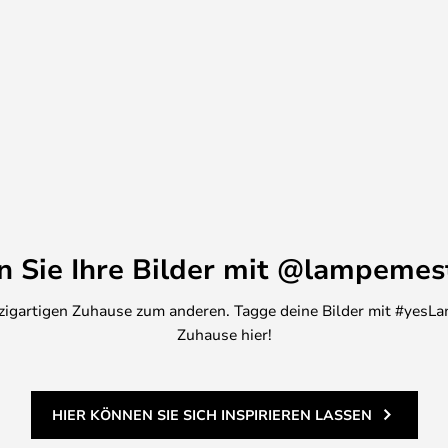
meidigen Bewegungen und ihre
ine Leuchte, die ohne großen
Kraftaufwand bewegt werden
Leuchte lässt sich leicht
gebracht werden, wo Sie das
che Lampe. Wählen Sie aus
 verschiedenen Größen und
en Sie Ihre Bilder mit @lampemes
inzigartigen Zuhause zum anderen. Tagge deine Bilder mit #yesLa
Zuhause hier!
HIER KÖNNEN SIE SICH INSPIRIEREN LASSEN