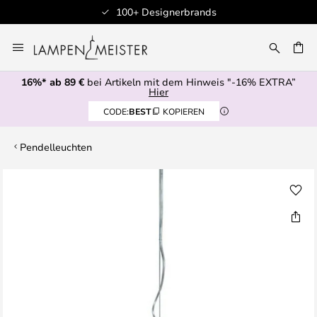
100+ Designerbrands
Zum
Inhalt
E
springen
16%* ab 89 €
bei Artikeln mit dem Hinweis "-16% EXTRA”
Hier
CODE:
BEST
KOPIEREN
Pendelleuchten
Zum
Ende
der
Bildgalerie
springen