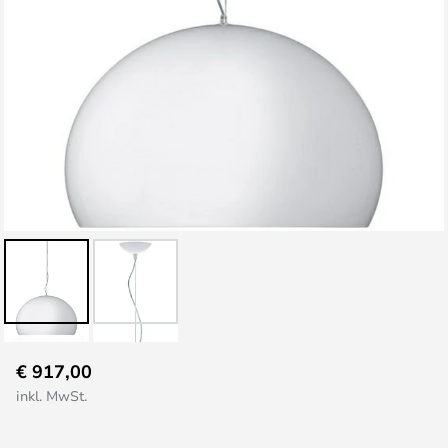
Zum
€ 917,00
Anfang
inkl. MwSt.
der
Bildgalerie