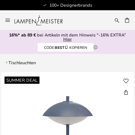
100+ Designerbrands
Zum
Inhalt
E
springen
16%* ab 89 €
bei Artikeln mit dem Hinweis "-16% EXTRA”
Hier
CODE:
BEST
KOPIEREN
Tischleuchten
Zum
SUMMER DEAL
Ende
der
Bildgalerie
springen