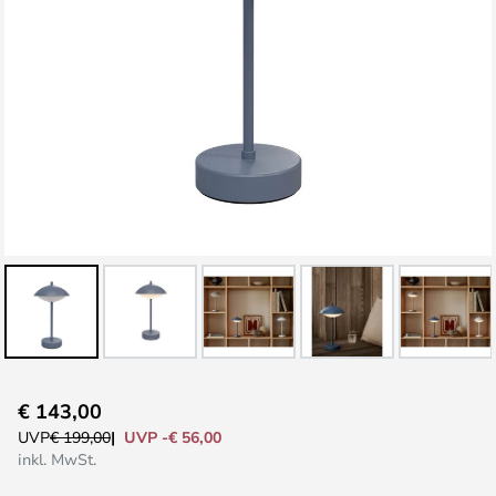
Zum
€ 143,00
Anfang
UVP -€ 56,00
UVP
€ 199,00
der
inkl. MwSt.
Bildgalerie