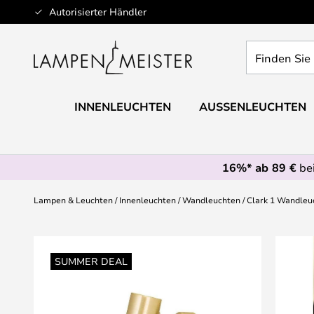
Zum
Autorisierter Händler
Inhalt
springen
Finden
Sie
Ihre
Leuchte...
INNENLEUCHTEN
AUSSENLEUCHTEN
16%* ab 89 €
bei
Lampen & Leuchten
Innenleuchten
Wandleuchten
Clark 1 Wandleuc
Zum
Ende
SUMMER DEAL
der
Bildgalerie