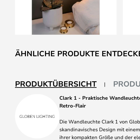
Zum
Anfang
ÄHNLICHE PRODUKTE ENTDECK
der
Bildgalerie
springen
PRODUKTÜBERSICHT
PRODU
Clark 1 - Praktische Wandleucht
Retro-Flair
Die Wandleuchte Clark 1 von Glob
skandinavisches Design mit einem
ihrer kompakten Größe und der el