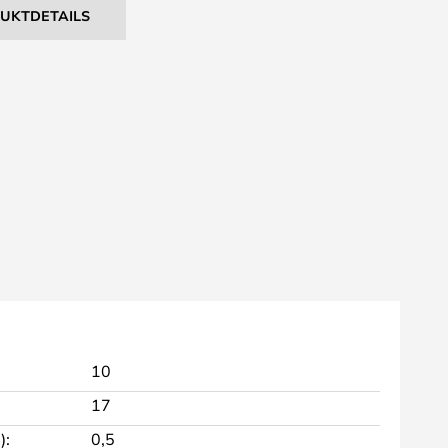
DUKTDETAILS
10
17
):
0,5