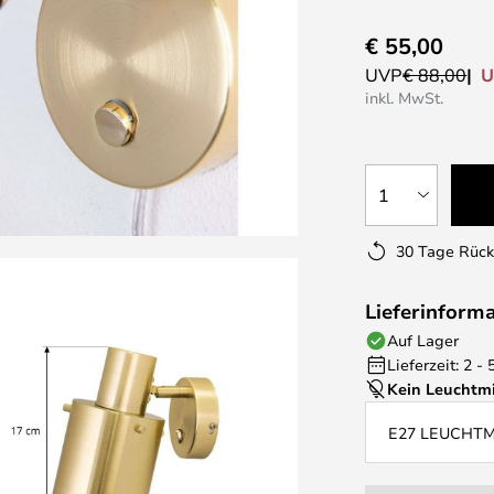
€ 55,00
U
UVP
€ 88,00
inkl. MwSt.
1
30 Tage Rüc
Lieferinform
Auf Lager
Lieferzeit: 2 -
Kein Leuchtmi
E27 LEUCHT