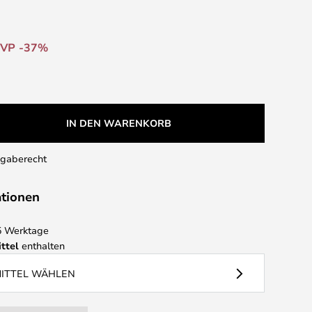
VP -37%
IN DEN WARENKORB
kgaberecht
ationen
 5 Werktage
ttel
enthalten
MITTEL WÄHLEN