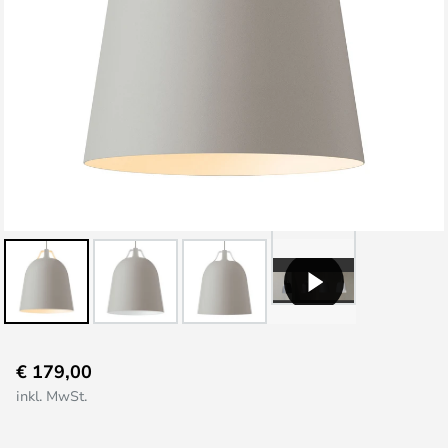
Zum
€ 179,00
Anfang
inkl. MwSt.
der
Bildgalerie