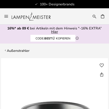
100+ Designerbrands
Zum
Inhalt
E
springen
16%* ab 89 €
bei Artikeln mit dem Hinweis "-16% EXTRA”
Hier
CODE:
BEST
KOPIEREN
Außenstrahler
Zum
Ende
der
Bildgalerie
springen