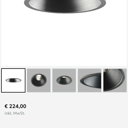
Zum
€ 224,00
Anfang
inkl. MwSt.
der
Bildgalerie