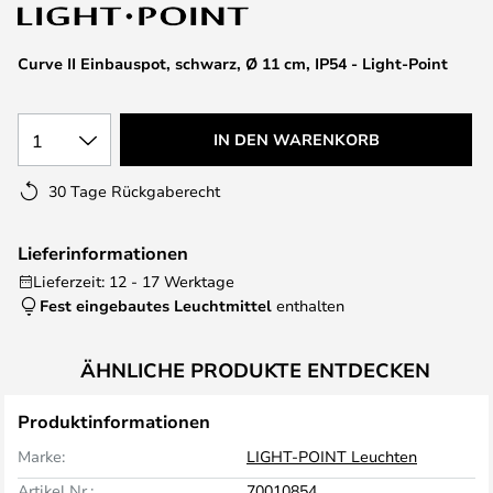
springen
Curve II Einbauspot, schwarz, Ø 11 cm, IP54 - Light-Point
1
IN DEN WARENKORB
30 Tage Rückgaberecht
Lieferinformationen
Lieferzeit: 12 - 17 Werktage
Fest eingebautes Leuchtmittel
enthalten
ÄHNLICHE PRODUKTE ENTDECKEN
Produktinformationen
Marke:
LIGHT-POINT Leuchten
Artikel Nr.:
70010854