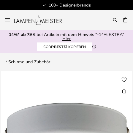
100+ Designerbrands
Zum
Inhalt
E
springen
14%* ab 79 €
bei Artikeln mit dem Hinweis "-14% EXTRA”
Hier
CODE:
BEST
KOPIEREN
Schirme und Zubehör
Zum
Ende
der
Bildgalerie
springen