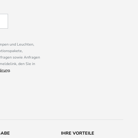
ampen und Leuchten,
ktionspakete,
mfragen sowie Anfragen
eldelink, den Sie in
ärung
.
GABE
IHRE VORTEILE