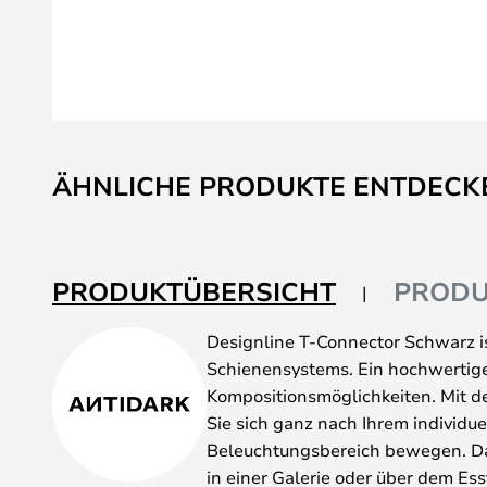
Zum
Anfang
ÄHNLICHE PRODUKTE ENTDECK
der
Bildgalerie
springen
PRODUKTÜBERSICHT
PRODU
Designline T-Connector Schwarz is
Schienensystems. Ein hochwertige
Kompositionsmöglichkeiten. Mit 
Sie sich ganz nach Ihrem individue
Beleuchtungsbereich bewegen. Da
in einer Galerie oder über dem Ess