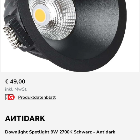
Zum
€ 49,00
Anfang
inkl. MwSt.
der
Produktdatenblatt
Bildgalerie
springen
Downlight Spotlight 9W 2700K Schwarz - Antidark