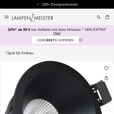
100+ Designerbrands
Zum
Inhalt
E
springen
16%* ab 89 €
bei Artikeln mit dem Hinweis "-16% EXTRA”
Hier
CODE:
BEST
KOPIEREN
Spot für Einbau
Zum
Ende
der
Bildgalerie
springen