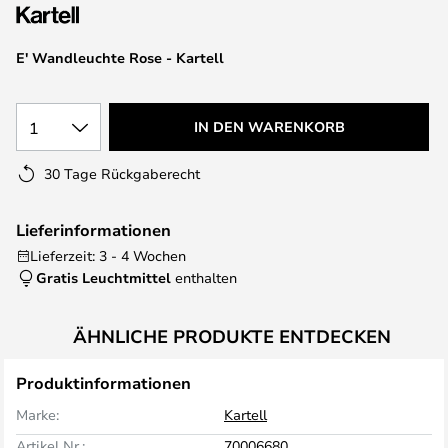
springen
E' Wandleuchte Rose - Kartell
1
IN DEN WARENKORB
30 Tage Rückgaberecht
Lieferinformationen
Lieferzeit: 3 - 4 Wochen
Gratis Leuchtmittel
enthalten
ÄHNLICHE PRODUKTE ENTDECKEN
Produktinformationen
Marke:
Kartell
Artikel Nr.:
70006680