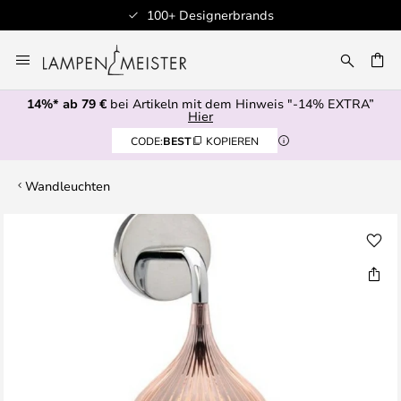
100+ Designerbrands
Zum
Inhalt
E
springen
14%* ab 79 €
bei Artikeln mit dem Hinweis "-14% EXTRA”
Hier
CODE:
BEST
KOPIEREN
Wandleuchten
Zum
Ende
der
Bildgalerie
springen