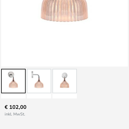
Zum
€ 102,00
Anfang
inkl. MwSt.
der
Bildgalerie