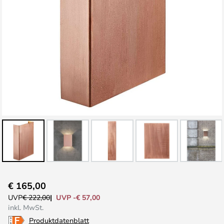
Zum
€ 165,00
Anfang
UVP -€ 57,00
UVP
€ 222,00
der
inkl. MwSt.
Bildgalerie
Produktdatenblatt