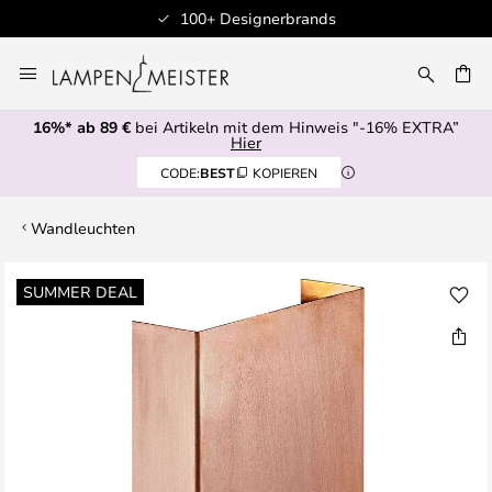
100+ Designerbrands
Zum
Inhalt
E
springen
16%* ab 89 €
bei Artikeln mit dem Hinweis "-16% EXTRA”
Hier
CODE:
BEST
KOPIEREN
Wandleuchten
Zum
SUMMER DEAL
Ende
der
Bildgalerie
springen